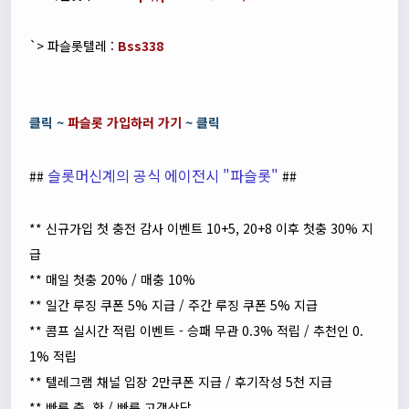
`> 파슬롯텔레 :
Bss338
클릭 ~
파슬롯 가입하러 가기
~ 클릭
슬롯머신계의 공식 에이전시 "파슬롯"
##
##
** 신규가입 첫 충전 감사 이벤트 10+5, 20+8 이후 첫충 30% 지
급
** 매일 첫충 20% / 매충 10%
** 일간 루징 쿠폰 5% 지급 / 주간 루징 쿠폰 5% 지급
** 콤프 실시간 적립 이벤트 - 승패 무관 0.3% 적립 / 추천인 0.
1% 적립
** 텔레그램 채널 입장 2만쿠폰 지급 / 후기작성 5천 지급
** 빠른 충, 환 / 빠른 고객상담