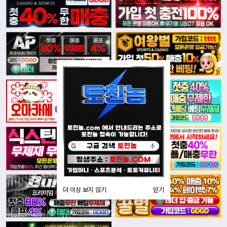
더 이상 보지 않기
닫기