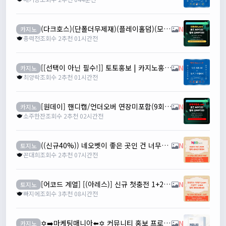
(다크호스)(단폴더무제재)(플레이홀덤)(모든파워볼다있음)(최대당첨금2천만)
N
카지노
총력전
조회수 2
추천 0
1시간전
[[선택이 아닌 필수!]] 토토홍보 | 카지노홍보 | 커뮤니티홍보 | 구름광고
N
카지노
최양락
조회수 2
추천 0
1시간전
[원데이] 핸디캡/언더오버 연장미포함(9회말까지만 적용)
N
카지노
소주한잔
조회수 2
추천 0
2시간전
((신규40%)) 네오벳이 좋은 곳인 건 너무나도 유명하지요
N
토지노
꼰대희
조회수 2
추천 0
7시간전
[어코드 계열] [(아레스)] 신규 첫충전 1+2 or 30% | 매일첫충 20% 무한매충 10%
N
토지노
빠지에
조회수 3
추천 0
8시간전
✡️➡️마케팅매니아⬅️✡️ 커뮤니티 홍보 프로그램⭐️구글 찌라시 프로그램⭐️카톡 텔레 미니게임 오토픽⭐️마케팅프로그램✡️ kbgw
N
카지노