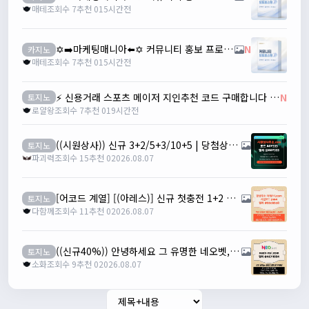
매테
조회수 7
추천 0
15시간전
✡️➡️마케팅매니아⬅️✡️ 커뮤니티 홍보 프로그램⭐️구글 찌라시 프로그램⭐️카톡 텔레 미니게임 오토픽⭐️마케팅프로그램✡️ l0d3
N
카지노
매테
조회수 7
추천 0
15시간전
⚡️ 신용거래 스포츠 메이저 지인추천 코드 구매합니다 / 그외 지노,자비스,수기자 모십니다 ⚡️
N
토지노
로얄왕
조회수 7
추천 0
19시간전
((시원상사)) 신규 3+2/5+3/10+5 | 당첨상한 3천만 | 라이브베팅 조합가능
토지노
파괴력
조회수 15
추천 0
2026.08.07
[어코드 계열] [(아레스)] 신규 첫충전 1+2 or 30% | 매일첫충 20% 무한매충 10%
토지노
다함께
조회수 11
추천 0
2026.08.07
((신규40%)) 안녕하세요 그 유명한 네오벳, 맞습니다
토지노
소화
조회수 9
추천 0
2026.08.07