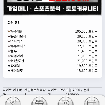
회원 랭킹
우주대장
195,500 포인트
돈좀따보자
29,150 포인트
스타벅스
28,300 포인트
쿠쿠르다스
22,800 포인트
블루
21,400 포인트
티엠아이
21,000 포인트
MJ솔루션
21,000 포인트
파괴력
19,500 포인트
제이블루
15,600 포인트
사이트 이용약
개인정보처리방
사이트
RSS
오늘 7890 / 전체
관
침
맵
9605830
토친놈 | 스포츠 중계 · 스포츠 분석 대표 토토 커뮤니티 ⓒ All rights
reserved.