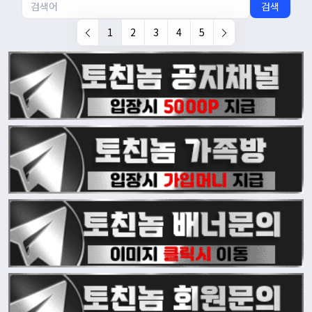
검색
1
2
3
4
5