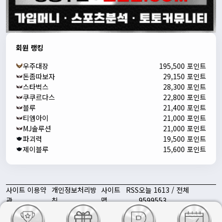
회원 랭킹
우주대장
195,500 포인트
돈좀따보자
29,150 포인트
스타벅스
28,300 포인트
쿠쿠르다스
22,800 포인트
블루
21,400 포인트
티엠아이
21,000 포인트
MJ솔루션
21,000 포인트
파괴력
19,500 포인트
제이블루
15,600 포인트
사이트 이용약
개인정보처리방
사이트
RSS
오늘 1613 / 전체
관
침
맵
9599553
토친놈 | 스포츠 중계 · 스포츠 분석 대표 토토 커뮤니티 ⓒ All rights
reserved.