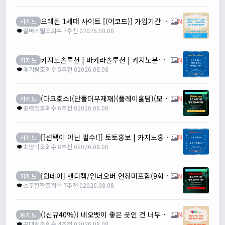
오래된 1세대 사이트 [(어코드)] 가입기간 | 신규입플 5+5 | 업계최고배당
N
카지노
실버스틸
조회수 7
추천 0
2026.08.08
카지노솔루션 | 바카라솔루션 | 카지노분양 | 파싱솔루션 | 성피솔루션 | 포세이돈솔루션
N
카지노
메기랑
조회수 5
추천 0
2026.08.08
(다크호스)(단폴더무제재)(플레이홀덤)(모든파워볼다있음)(최대당첨금2천만)
N
카지노
총력전
조회수 6
추천 0
2026.08.08
[[선택이 아닌 필수!]] 토토홍보 | 카지노홍보 | 커뮤니티홍보 | 구름광고
N
카지노
최양락
조회수 8
추천 0
2026.08.08
[원데이] 핸디캡/언더오버 연장미포함(9회말까지만 적용)
N
카지노
소주한잔
조회수 7
추천 0
2026.08.08
((신규40%)) 네오벳이 좋은 곳인 건 너무나도 유명하지요
N
토지노
꼰대희
조회수 4
추천 0
2026.08.08