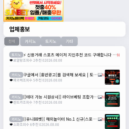
업체홍보
카지노
토지노
기타
전체
⚡️ 신용거래 스포츠 메이저 지인추천 코드 구매합니다 / 그외 지노,자비스,수기자 모십니다 ⚡️
N
토지노
로얄왕
조회수 2
추천 0
2026.08.08
구글에서 [홍반광고]를 검색해 보세요 | 토토홍보 | 카지노홍보 | 커뮤니티홍보
N
카지노
파괴력
조회수 5
추천 0
2026.08.08
[[테더 가능 시원상사]] 라이브베팅 조합가능 | 신규입플 3+2/5+3/10+5 | 당첨상한3천만
N
카지노
렌트카
조회수 7
추천 0
2026.08.08
[(유니88벳)] 해외놀이터 No.1 신규(스포츠30%/5+3/10+5 | 카지노10%)
N
카지노
소화
조회수 6
추천 0
2026.08.08