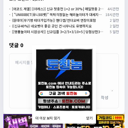
- [어코드 계열] [(아레스)] 신규 첫충전 1+2 or 30% | 매일첫충 20% 무한매충 10%
4시간전
- [ "UNI88BET(유니88벳)" 먹튀걱정없는 해외놀이터가 대세지요! 카지노첫충10%]
18시간전
- (원데이[무기명 테더가입가능]) 핸디캡/언더오버 연장미포함
2 일전
- ((신규40%)) 네오벳이 좋은 곳인 건 너무나도 유명하지요
2 일전
- [[명품놀이터 시원상사]] 신규입플 3+2/5+3/10+5 | 당첨상한3천만 | 라이브베팅 조합가능
5 일전
댓글 0
작성
더 이상 보지 않기
닫기