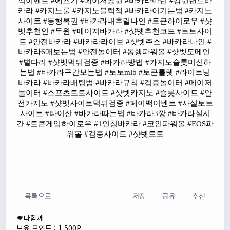
석이벤트 #에즈기 #메이저공원 #바카라마틴 #강원랜드바
카라 #카지노룰 #카지노블랙잭 #바카라이기는법 #카지노
사이트 #동행복권 #바카라내추럴나인 #토큰하이로우 #샷
벳추천인 #두윈 #메이저바카라 #샷벳추천코드 #토토사이
트 #안전바카라 #바카라라이브 #샷벳주소 #바카라나인 #
바카라6매보는법 #안전놀이터 #동행파워볼 #샷벳도메인 
#별다리 #샷벳먹튀검증 #바카라방법 #카지노슬롯머신하
는법 #바카라구간보는법 #토토mlb #토큰룰렛 #라이트닝
바카라 #바카라배팅법 #바카라규칙 #검증놀이터 #메이저
놀이터 #스포츠토토사이트 #샷벳카지노 #슬롯사이트 #안
전카지노 #샷벳사이트먹튀검증 #페이백이벤트 #사설토토
사이트 #타이산 #바카라따는법 #바카라3깡 #바카라실시
간 #토큰게임하이로우 #1인칭바카라 #코인파워볼 #EOS파
워볼 #검증사이트 #샷벳토토
목록으로
저장
공유
추천
다함께
보유 포인트 : 1,500P