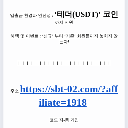
‘테더(USDT)’ 코인
입출금 환경과 안전성 : 
까지 지원
혜택 및 이벤트 : ‘신규’ 부터 ‘기존’ 회원들까지 놓치지 않
는다!
ㅣㅣㅣㅣㅣㅣㅣㅣㅣㅣㅣㅣㅣㅣㅣㅣㅣㅣㅣㅣㅣㅣ
https://sbt-02.com/?aff
주소 
iliate=1918
코드 자-동 기입