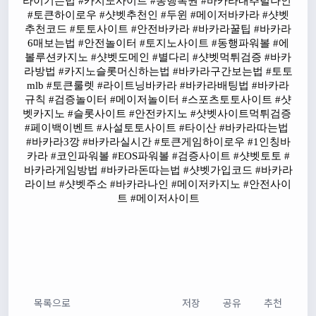
라이기는법 #카지노사이트 #동행복권 #바카라내추럴나인 
#토큰하이로우 #샷벳추천인 #두윈 #메이저바카라 #샷벳
추천코드 #토토사이트 #안전바카라 #바카라꿀팁 #바카라
6매보는법 #안전놀이터 #토지노사이트 #동행파워볼 #에
볼루션카지노 #샷벳도메인 #별다리 #샷벳먹튀검증 #바카
라방법 #카지노슬롯머신하는법 #바카라구간보는법 #토토
mlb #토큰룰렛 #라이트닝바카라 #바카라배팅법 #바카라
규칙 #검증놀이터 #메이저놀이터 #스포츠토토사이트 #샷
벳카지노 #슬롯사이트 #안전카지노 #샷벳사이트먹튀검증 
#페이백이벤트 #사설토토사이트 #타이산 #바카라따는법 
#바카라3깡 #바카라실시간 #토큰게임하이로우 #1인칭바
카라 #코인파워볼 #EOS파워볼 #검증사이트 #샷벳토토 #
바카라게임방법 #바카라돈따는법 #샷벳가입코드 #바카라
라이브 #샷벳주소 #바카라나인 #메이저카지노 #안전사이
트 #메이저사이트
목록으로
저장
공유
추천