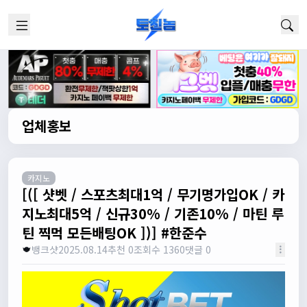
업체홍보
카지노
[([ 샷벳 / 스포츠최대1억 / 무기명가입OK / 카
지노최대5억 / 신규30% / 기존10% / 마틴 루
틴 찍먹 모든배팅OK ])] #한준수
뱅크샷
2025.08.14
추천 0
조회수 1360
댓글 0