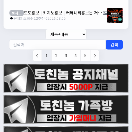
토토홍보 | 카지노홍보 | 커뮤니티홍보는 저희에게 맡겨주세요!
토지노
꼰대희
조회수 12
추천 0
2026.08.05
검색
1
2
3
4
5