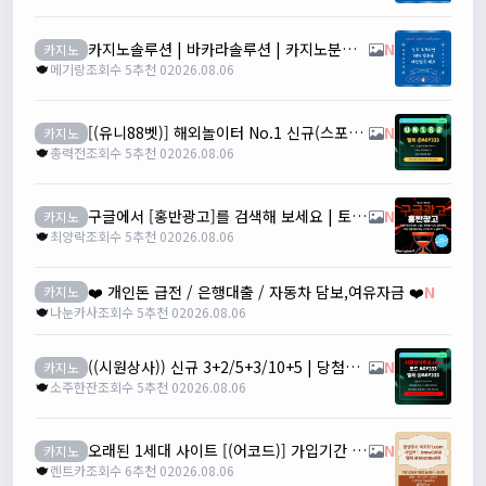
카지노솔루션 | 바카라솔루션 | 카지노분양 | 파싱솔루션 | 성피솔루션 | 포세이돈솔루션
N
카지노
메기랑
조회수 5
추천 0
2026.08.06
[(유니88벳)] 해외놀이터 No.1 신규(스포츠30%/5+3/10+5 | 카지노10%)
N
카지노
총력전
조회수 5
추천 0
2026.08.06
구글에서 [홍반광고]를 검색해 보세요 | 토토홍보 | 카지노홍보 | 커뮤니티홍보
N
카지노
최양락
조회수 5
추천 0
2026.08.06
❤️ 개인돈 급전 / 은행대출 / 자동차 담보,여유자금 ❤️
N
카지노
나눈카사
조회수 5
추천 0
2026.08.06
((시원상사)) 신규 3+2/5+3/10+5 | 당첨상한 3천만 | 라이브베팅 조합가능
N
카지노
소주한잔
조회수 5
추천 0
2026.08.06
오래된 1세대 사이트 [(어코드)] 가입기간 | 신규입플 5+5 | 업계최고배당
N
카지노
렌트카
조회수 6
추천 0
2026.08.06