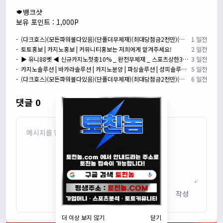
뱅크샷
보유 포인트 : 1,000P
- (다크호스)(모든파워볼다있음)(단폴더무제재)(최대당첨금2천만)(플레이홀덤)
1 일전
- 토토홍보 | 카지노홍보 | 커뮤니티홍보는 저희에게 맡겨주세요!
2 일전
- ▶ 유니88벳 ◀ 신규카지노첫충10% _ 완전무제재 _ 스포츠상한3천만 _ 카지노상한5천만
3 일전
- 카지노솔루션 | 바카라솔루션 | 카지노분양 | 파싱솔루션 | 성피솔루션 | 포세이돈솔루션
5 일전
- (다크호스)(모든파워볼다있음)(단폴더무제재)(최대당첨금2천만)(플레이홀덤)
6 일전
댓글 0
작성
더 이상 보지 않기
닫기