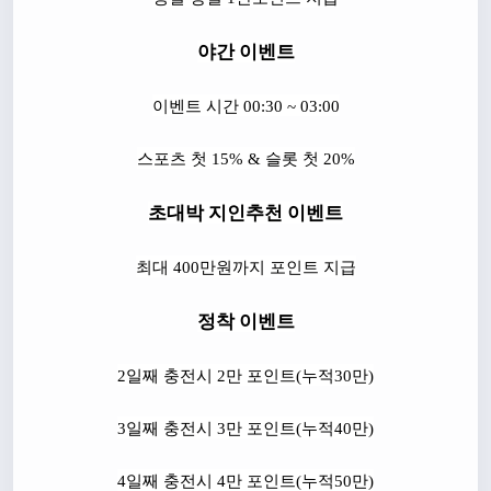
야간 이벤트
이벤트 시간 00:30 ~ 03:00
스포츠 첫 15% & 슬롯 첫 20%
초대박 지인추천 이벤트
최대 400만원까지 포인트 지급
정착 이벤트
2일째 충전시 2만 포인트(누적30만)
3일째 충전시 3만 포인트(누적40만)
4일째 충전시 4만 포인트(누적50만)