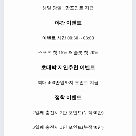
생일 당일 1만포인트 지급
야간 이벤트
이벤트 시간 00:30 ~ 03:00
스포츠 첫 15% & 슬롯 첫 20%
초대박 지인추천 이벤트
최대 400만원까지 포인트 지급
정착 이벤트
2일째 충전시 2만 포인트(누적30만)
3일째 충전시 3만 포인트(누적40만)