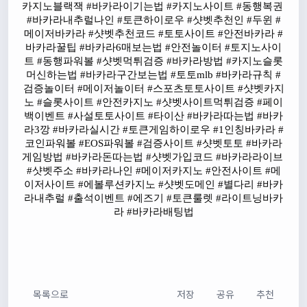
카지노블랙잭 #바카라이기는법 #카지노사이트 #동행복권 
#바카라내추럴나인 #토큰하이로우 #샷벳추천인 #두윈 #
메이저바카라 #샷벳추천코드 #토토사이트 #안전바카라 #
바카라꿀팁 #바카라6매보는법 #안전놀이터 #토지노사이
트 #동행파워볼 #샷벳먹튀검증 #바카라방법 #카지노슬롯
머신하는법 #바카라구간보는법 #토토mlb #바카라규칙 #
검증놀이터 #메이저놀이터 #스포츠토토사이트 #샷벳카지
노 #슬롯사이트 #안전카지노 #샷벳사이트먹튀검증 #페이
백이벤트 #사설토토사이트 #타이산 #바카라따는법 #바카
라3깡 #바카라실시간 #토큰게임하이로우 #1인칭바카라 #
코인파워볼 #EOS파워볼 #검증사이트 #샷벳토토 #바카라
게임방법 #바카라돈따는법 #샷벳가입코드 #바카라라이브 
#샷벳주소 #바카라나인 #메이저카지노 #안전사이트 #메
이저사이트 #에볼루션카지노 #샷벳도메인 #별다리 #바카
라내추럴 #출석이벤트 #에즈기 #토큰룰렛 #라이트닝바카
라 #바카라배팅법
목록으로
저장
공유
추천