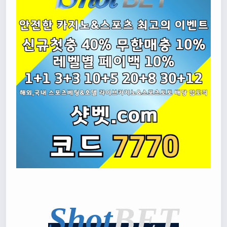
Shot
BET