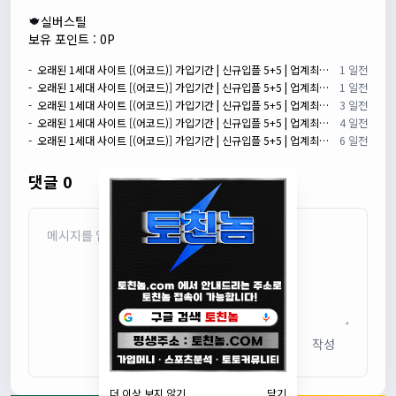
실버스틸
보유 포인트 : 0P
- 오래된 1세대 사이트 [(어코드)] 가입기간 | 신규입플 5+5 | 업계최고배당
1 일전
- 오래된 1세대 사이트 [(어코드)] 가입기간 | 신규입플 5+5 | 업계최고배당
1 일전
- 오래된 1세대 사이트 [(어코드)] 가입기간 | 신규입플 5+5 | 업계최고배당
3 일전
- 오래된 1세대 사이트 [(어코드)] 가입기간 | 신규입플 5+5 | 업계최고배당
4 일전
- 오래된 1세대 사이트 [(어코드)] 가입기간 | 신규입플 5+5 | 업계최고배당
6 일전
댓글 0
작성
더 이상 보지 않기
닫기