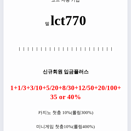
lct770
텔 
ㅣㅣㅣㅣㅣㅣㅣㅣㅣㅣㅣㅣㅣㅣㅣㅣㅣㅣㅣㅣㅣㅣ
신규회원 입금플러스
1+1/3+3/10+5/20+8/30+12/50+20/100+
35 or 40%
카지노 첫충 10%(롤링300%)
미니게임 첫충10%(롤링400%)