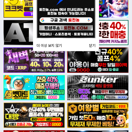
더 이상 보지 않기
닫기