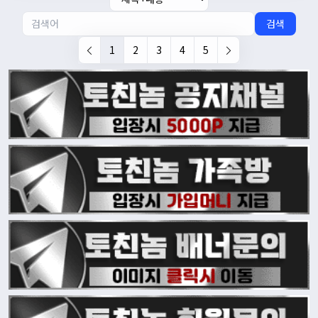
검색
1
2
3
4
5