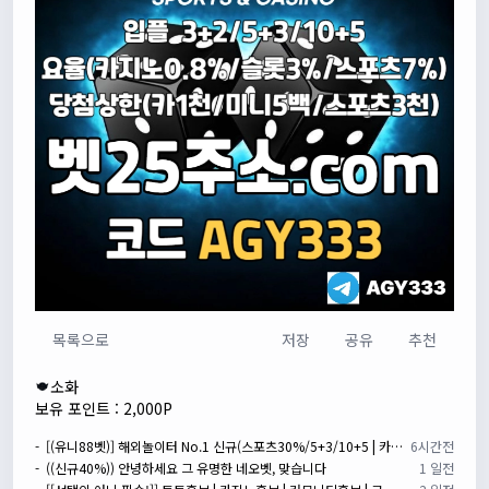
목록으로
저장
공유
추천
소화
보유 포인트 : 2,000P
- [(유니88벳)] 해외놀이터 No.1 신규(스포츠30%/5+3/10+5 | 카지노10%)
6시간전
- ((신규40%)) 안녕하세요 그 유명한 네오벳, 맞습니다
1 일전