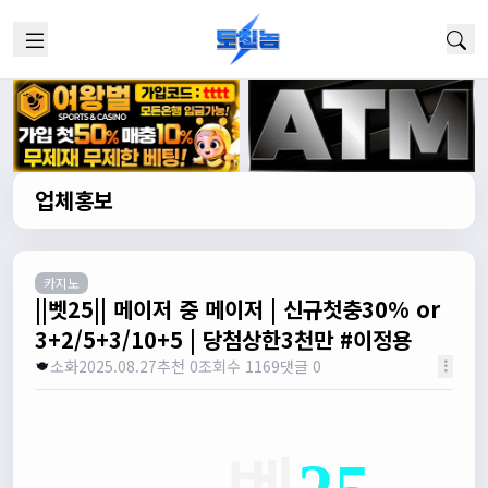
업체홍보
카지노
||벳25|| 메이저 중 메이저 | 신규첫충30% or
3+2/5+3/10+5 | 당첨상한3천만 #이정용
소화
2025.08.27
추천 0
조회수 1169
댓글 0