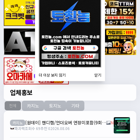
더 이상 보지 않기
닫기
업체홍보
카지노
토지노
기타
전체
[원데이] 핸디캡/언더오버 연장미포함(9회말까지만 적용)
N
카지노
파괴력
조회수 69
추천 0
2026.08.06