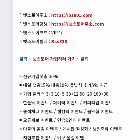
^ 벳스토어주소 :
https://bs801.com
^ 벳스토어평생 :
https://벳스토어주소.com
^ 벳스토어코드 : VIP77
^ 벳스토어텔레 :
Bss338
클릭 ~
벳스토어 가입하러 가기
~ 클릭
= 신규가입첫충 30%
= 매일 첫충15% 매충10% 돌발시 추가5% 지급
= 가입 플러스 3+3 10+5 30+12 50+20 100+30
= 한폴낙 이벤트 / 페이백 이벤트 / 커피타임 이벤트
= 출석체크 이벤트 / 웰컴백 이벤트 / 올낙첨 이벤트
= 오류제보 이벤트 / 연승&연패 이벤트
= 다폴더 올킬 이벤트 / 게시판 활성화 / 생일축하 이벤트
= 지인추천 이벤트 / 야구 올킬 이벤트