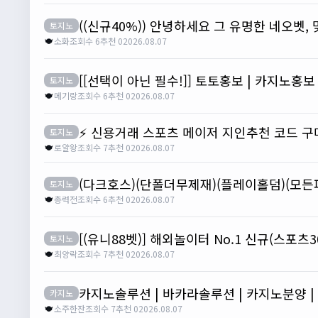
((신규40%)) 안녕하세요 그 유명한 네오벳,
토지노
소화
조회수 6
추천 0
2026.08.07
[[선택이 아닌 필수!]] 토토홍보 | 카지노홍보
토지노
메기랑
조회수 6
추천 0
2026.08.07
⚡️ 신용거래 스포츠 메이저 지인추천 코드 구
토지노
로얄왕
조회수 7
추천 0
2026.08.07
(다크호스)(단폴더무제재)(플레이홀덤)(모
토지노
총력전
조회수 6
추천 0
2026.08.07
[(유니88벳)] 해외놀이터 No.1 신규(스포츠30
토지노
최양락
조회수 7
추천 0
2026.08.07
카지노솔루션 | 바카라솔루션 | 카지노분양 |
카지노
소주한잔
조회수 7
추천 0
2026.08.07