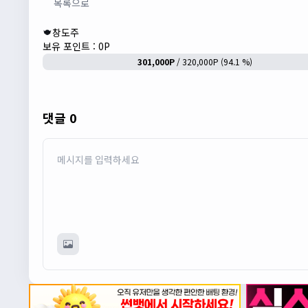
목록으로
창도주
보유 포인트 : 0P
301,000P
/ 320,000P (94.1 %)
댓글 0