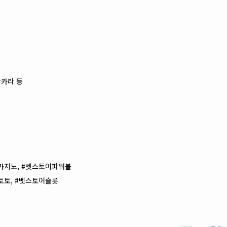
스바카라 등
카지노, #벳스토어파워볼
토토, #벳스토어슬롯