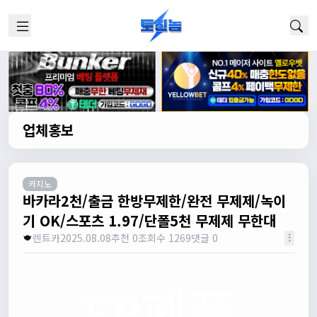
업체홍보
카지노
바카라2천/출금 한방무제한/완전 무제제/녹이
기 OK/스포츠 1.97/단폴5천 무제제 무한대
렌트카
2025.08.08
추천 0
조회수 1269
댓글 0
FP페플