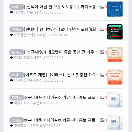
[[선택이 아닌 필수!]] 토토홍보 | 카지노홍보 | 커뮤니티홍보 | 구름광고
N
카지노
최양락
조회수 5
추천 0
2026.08.08
[원데이] 핸디캡/언더오버 연장미포함(9회말까지만 적용)
N
카지노
소주한잔
조회수 5
추천 0
2026.08.08
((신규40%)) 네오벳이 좋은 곳인 건 너무나도 유명하지요
N
토지노
꼰대희
조회수 4
추천 0
2026.08.08
[어코드 계열] [(아레스)] 신규 첫충전 1+2 or 30% | 매일첫충 20% 무한매충 10%
N
토지노
빠지에
조회수 5
추천 0
2026.08.08
✡️➡️마케팅매니아⬅️✡️ 커뮤니티 홍보 프로그램⭐️구글 찌라시 프로그램⭐️카톡 텔레 미니게임 오토픽⭐️마케팅프로그램✡️ kbgw
N
카지노
매테
조회수 8
추천 0
2026.08.08
✡️➡️마케팅매니아⬅️✡️ 커뮤니티 홍보 프로그램⭐️구글 찌라시 프로그램⭐️카톡 텔레 미니게임 오토픽⭐️마케팅프로그램✡️ l0d3
N
카지노
매테
조회수 8
추천 0
2026.08.08