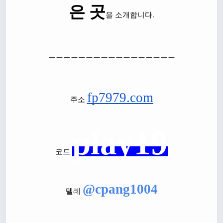
은 곳
을 소개합니다.
ㅡㅡㅡㅡㅡㅡㅡㅡㅡㅡㅡㅡㅡㅡㅡㅡㅡ
fp7979.com
주소 
play19
코드 
@cpang1004
텔레 