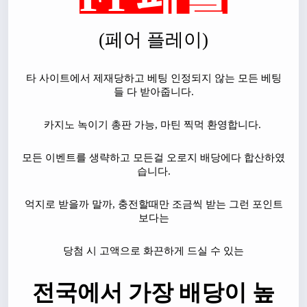
(페어 플레이)
타 사이트에서 제재당하고 베팅 인정되지 않는 모든 베팅
들 다 받아줍니다.
카지노 녹이기 총판 가능, 마틴 찍먹 환영합니다. 
모든 이벤트를 생략하고 모든걸 오로지 배당에다 합산하였
습니다.
억지로 받을까 말까, 충전할때만 조금씩 받는 그런 포인트
보다는
당첨 시 고액으로 화끈하게 드실 수 있는
전국에서 가장 배당이 높