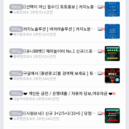
[[선택이 아닌 필수!]] 토토홍보 | 카지노홍보 | 커뮤니티홍보 | 구름광고
N
카지노
소화
조회수 2
추천 0
1시간전
카지노솔루션 | 바카라솔루션 | 카지노분양 | 파싱솔루션 | 성피솔루션 | 포세이돈솔루션
N
카지노
메기랑
조회수 2
추천 0
2시간전
[(유니88벳)] 해외놀이터 No.1 신규(스포츠30%/5+3/10+5 | 카지노10%)
N
카지노
총력전
조회수 2
추천 0
2시간전
구글에서 [홍반광고]를 검색해 보세요 | 토토홍보 | 카지노홍보 | 커뮤니티홍보
N
카지노
최양락
조회수 2
추천 0
4시간전
❤️ 개인돈 급전 / 은행대출 / 자동차 담보,여유자금 ❤️
N
카지노
나눈카사
조회수 2
추천 0
4시간전
((시원상사)) 신규 3+2/5+3/10+5 | 당첨상한 3천만 | 라이브베팅 조합가능
N
카지노
소주한잔
조회수 2
추천 0
4시간전