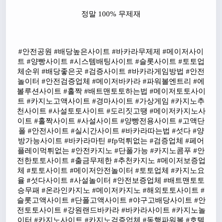
정말 100% 무제재
#안전공원 #배당높은사이트 #바카라무제제 #메이저사이
트 #양빵사이트 #시스템배팅사이트 #슬롯사이트 #토토업
체순위 #배당좋은곳 #검증사이트 #바카라게임방법 #안전
놀이터 #안전검증업체 #메이저바카라 #파워볼엔트리 #에
볼루션사이트 #홀짝 #배트맨토토하는법 #메이저토토사이
트 #카지노고액사이트 #경마사이트 #가상게임 #카지노추
천사이트 #사설토토사이트 #도리짓고땡 #메이저카지노사
이트 #홀짝사이트 #사설사이트 #양빵전용사이트 #고액단
폴 #안전사이트 #실시간사이트 #바카라따는법 #섯다 #양
방가능사이트 #바카라마틴 #fp먹튀없는 #검증업체 #페어
플레이먹튀없는 #안전카지노 #단폴가능 #카지노콤푸 #안
전한토토사이트 #출금무제한 #추천카지노 #메이저보증업
체 #토토사이트 #메이저안전놀이터 #토토업체 #카지노요
율 #섯다사이트 #사설놀이터 #안전보증업체 #배트맨토토
승무패 #온라인카지노 #메이저카지노 #해외토토사이트 #
슬롯고액사이트 #단폴고액사이트 #야구고배당사이트 #안
전토토사이트 #강원랜드바카라 #바카라사이트 #카지노놀
이터 #카지노사이트 #카지노검증업체 #동행파워볼 #호텔