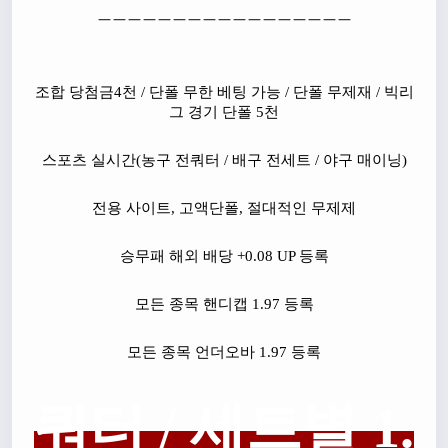
ㅡㅡㅡㅡㅡㅡㅡㅡㅡㅡㅡㅡㅡㅡㅡㅡㅡ
조합 당첨금4천 / 단폴 무한 베팅 가능 / 단폴 무제재 / 빅리
그 경기 단폴 5천
스포츠 실시간(농구 전쿼터 / 배구 전세트 / 야구 매이닝)
전용 사이트, 고액단폴, 절대적인 무제제
승무패 해외 배당 +0.08 UP 등록
모든 종목 핸디캡 1.97 등록
모든 종목 언더오바 1.97 등록
쿼터 / 세트별 1.