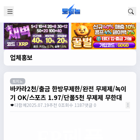
업체홍보
토지노
바카라2천/출금 한방무제한/완전 무제제/녹이
기 OK/스포츠 1.97/단폴5천 무제제 무한대
다함께
2025.07.19
추천 0
조회수 1187
댓글 0
FP페플