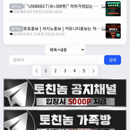
[ "UNI88BET(유니88벳)" 먹튀걱정없는 해외놀이터가 대세지요! 카지노첫충10%]
토지노
다함께
조회수 9
추천 0
2026.08.05
토토홍보 | 카지노홍보 | 커뮤니티홍보는 저희에게 맡겨주세요!
토지노
꼰대희
조회수 10
추천 0
2026.08.05
검색
1
2
3
4
5