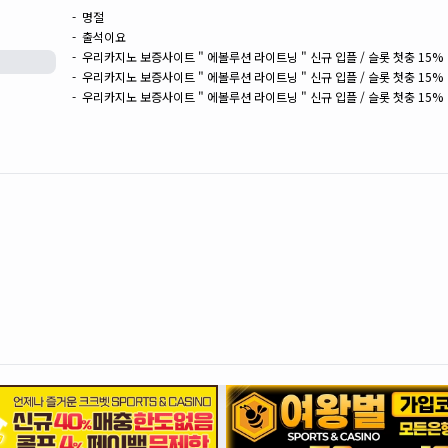
- 명절
- 출석이요
- 우리카지노 보증사이트 " 에볼루션 라이트닝 " 신규 입플 / 슬롯 첫충 15%
- 우리카지노 보증사이트 " 에볼루션 라이트닝 " 신규 입플 / 슬롯 첫충 15%
- 우리카지노 보증사이트 " 에볼루션 라이트닝 " 신규 입플 / 슬롯 첫충 15%