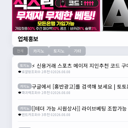
업체홍보
카지노
토지노
기타
전체
⚡️ 신용거래 스포츠 메이저 지인추천 코드 구
토지노
로얄왕
조회수 2
추천 0
2026.08.08
구글에서 [홍반광고]를 검색해 보세요 | 토토
카지노
파괴력
조회수 2
추천 0
2026.08.08
[[테더 가능 시원상사]] 라이브베팅 조합가능 |
카지노
렌트카
조회수 3
추천 0
2026.08.08