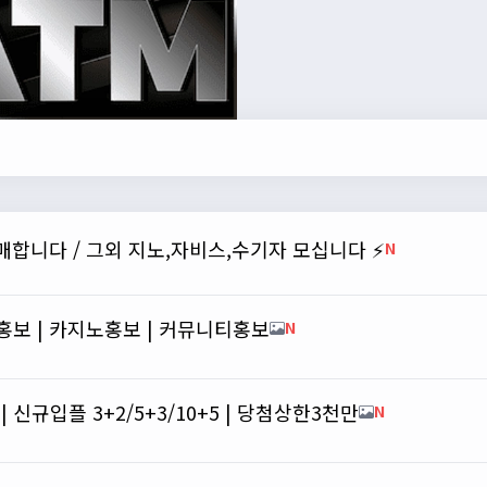
매합니다 / 그외 지노,자비스,수기자 모십니다 ⚡️
N
홍보 | 카지노홍보 | 커뮤니티홍보
N
 신규입플 3+2/5+3/10+5 | 당첨상한3천만
N