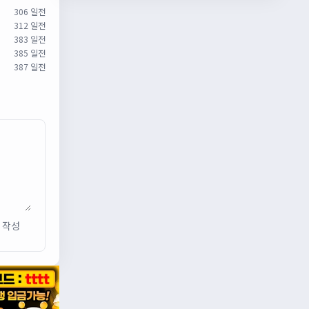
306 일전
312 일전
383 일전
385 일전
387 일전
작성