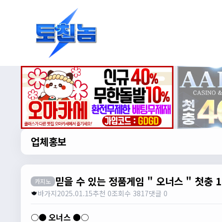
업체홍보
믿을 수 있는 정품게임 " 오너스 " 첫충 10
카지노
바가지
2025.01.15
추천 0
조회수 3817
댓글 0
○●
오너스
●○