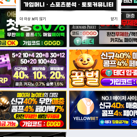
더 이상 보지 않기
닫기