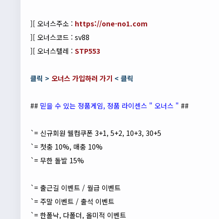
][ 오너스주소 :
https://one-no1.com
][ 오너스코드 : sv88
][ 오너스텔레 :
STP553
클릭 >
오너스 가입하러 가기
< 클릭
##
믿을 수 있는 정품게임, 정품 라이센스 " 오너스 "
##
`= 신규회원 웰컴쿠폰 3+1, 5+2, 10+3, 30+5
`= 첫충 10%, 매충 10%
`= 무한 돌발 15%
`= 출근길 이벤트 / 월급 이벤트
`= 주말 이벤트 / 출석 이벤트
`= 한폴낙, 다폴더, 올미적 이벤트