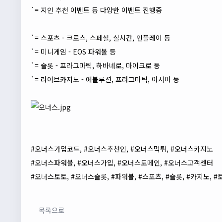
`= 지인 추천 이벤트 등 다양한 이벤트 진행중
`= 스포츠 - 크로스, 스페셜, 실시간, 인플레이 등
`= 미니게임 - EOS 파워볼 등
`= 슬롯 - 프라그마틱, 하바네로, 마이크로 등
`= 라이브카지노 - 에볼루션, 프라그마틱, 아시아 등
#오너스가입코드, #오너스추천인, #오너스먹튀, #오너스카지노
#오너스파워볼, #오너스가입, #오너스도메인, #오너스고객센터
#오너스토토, #오너스슬롯, #파워볼, #스포츠, #슬롯, #카지노, #
목록으로