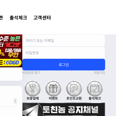
존
출석체크
고객센터
로그인
비밀번호 찾기
회원가입