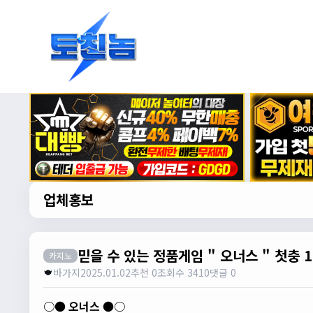
업체홍보
믿을 수 있는 정품게임 " 오너스 " 첫충 10
카지노
바가지
2025.01.02
추천 0
조회수 3410
댓글 0
○●
오너스
●○