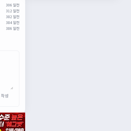
306 일전
312 일전
382 일전
384 일전
386 일전
작성