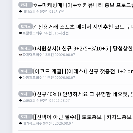
카지노
매테
조회수 6
추천 0
12시간전
⚡️ 신용거래 스포츠 메이저 지인추천 코드 구
토지노
로얄왕
조회수 7
추천 0
16시간전
((시원상사)) 신규 3+2/5+3/10+5 | 당
토지노
파괴력
조회수 13
추천 0
2026.08.07
[어코드 계열] [(아레스)] 신규 첫충전 1+2 o
토지노
다함께
조회수 11
추천 0
2026.08.07
((신규40%)) 안녕하세요 그 유명한 네오벳,
토지노
소화
조회수 9
추천 0
2026.08.07
[[선택이 아닌 필수!]] 토토홍보 | 카지노홍보
토지노
메기랑
조회수 9
추천 0
2026.08.07