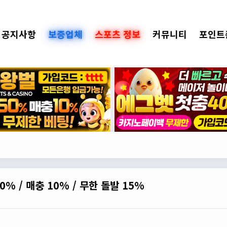
공지사항
보증업체
스포츠 정보
커뮤니티
포인트
% / 매충 10% / 무한 돌발 15%