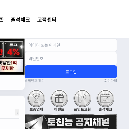
존
출석체크
고객센터
로그인
비밀번호 찾기
회원가입