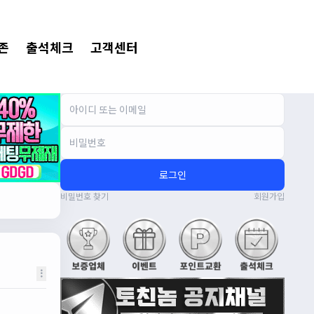
존
출석체크
고객센터
로그인
비밀번호 찾기
회원가입