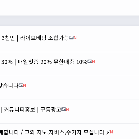
첨상한 3천만 | 라이브베팅 조합가능
N
r 30% | 매일첫충 20% 무한매충 10%
N
 맞습니다
N
 | 커뮤니티홍보 | 구름광고
N
매합니다 / 그외 지노,자비스,수기자 모십니다 ⚡️
N