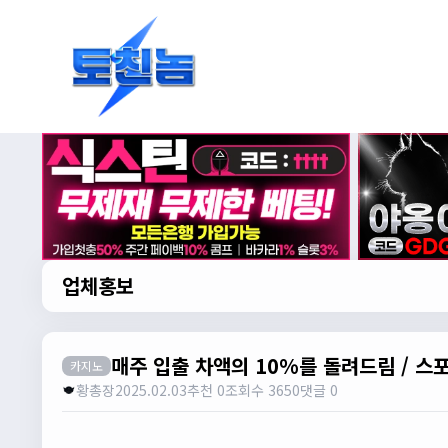
업체홍보
매주 입출 차액의 10%를 돌려드림 / 스
카지노
황총장
2025.02.03
추천 0
조회수 3650
댓글 0