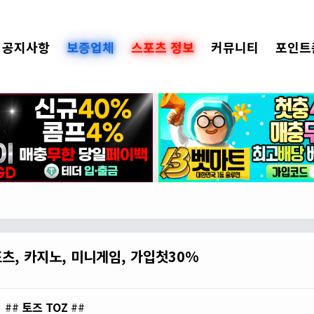
공지사항
보증업체
스포츠 정보
커뮤니티
포인트
포츠, 카지노, 미니게임, 가입첫30%
##
토즈 TOZ
##