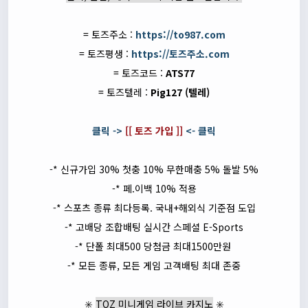
= 토즈주소 :
https://to987.com
= 토즈평생 :
https://토즈주소.com
= 토즈코드 :
ATS77
= 토즈텔레 :
Pig127 (텔레)
클릭 ->
[[ 토즈 가입 ]]
<- 클릭
-* 신규가입 30% 첫충 10% 무한매충 5% 돌발 5%
-* 페.이백 10% 적용
-* 스포츠 종류 최다등록. 국내+해외식 기준점 도입
-* 고배당 조합배팅 실시간 스페셜 E-Sports
-* 단폴 최대500 당첨금 최대1500만원
-* 모든 종류, 모든 게임 고객배팅 최대 존중
✳️
TOZ 미니게임 라이브 카지노
✳️