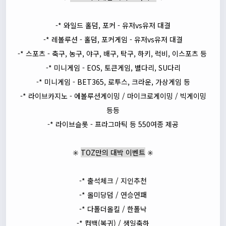
-* 와일드 홀덤, 포커 - 유저vs유저 대결
-* 레볼루션 - 홀덤, 포커게임 - 유저vs유저 대결
-* 스포츠 - 축구, 농구, 야구, 배구, 탁구, 하키, 럭비, 이스포츠 등
-* 미니게임 - EOS, 토큰게임, 별다리, SU다리
-* 미니게임 - BET365, 로투스, 크라운, 가상게임 등
-* 라이브카지노 - 에볼루션게이밍 / 마이크로게이밍 / 빅게이밍
등등
-* 라이브슬롯 - 프라그마틱 등 550여종 제공
✳️
TOZ만의 대박 이벤트
✳️
-* 출석체크 / 지인추천
-* 올미당덤 / 연승연패
-* 다폴더올킬 / 한폴낙
-* 컴백(복귀) / 생일축하