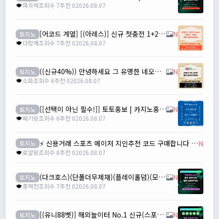
파괴력
조회수 7
추천 0
2026.08.07
[어코드 계열] [(아레스)] 신규 첫충전 1+2 or 30% | 매일첫충 20% 무한매충 10%
N
토지노
다함께
조회수 7
추천 0
2026.08.07
((신규40%)) 안녕하세요 그 유명한 네오벳, 맞습니다
N
토지노
소화
조회수 6
추천 0
2026.08.07
[[선택이 아닌 필수!]] 토토홍보 | 카지노홍보 | 커뮤니티홍보 | 구름광고
N
토지노
메기랑
조회수 6
추천 0
2026.08.07
⚡️ 신용거래 스포츠 메이저 지인추천 코드 구매합니다 / 그외 지노,자비스,수기자 모십니다 ⚡️
N
토지노
로얄왕
조회수 8
추천 0
2026.08.07
(다크호스)(단폴더무제재)(플레이홀덤)(모든파워볼다있음)(최대당첨금2천만)
N
토지노
총력전
조회수 7
추천 0
2026.08.07
[(유니88벳)] 해외놀이터 No.1 신규(스포츠30%/5+3/10+5 | 카지노10%)
N
토지노