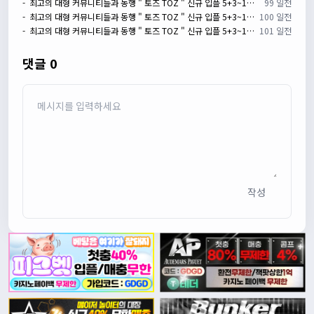
- 최고의 대형 커뮤니티들과 동행 " 토즈 TOZ " 신규 입플 5+3~100+30
99 일전
- 최고의 대형 커뮤니티들과 동행 " 토즈 TOZ " 신규 입플 5+3~100+30
100 일전
- 최고의 대형 커뮤니티들과 동행 " 토즈 TOZ " 신규 입플 5+3~100+30
101 일전
댓글 0
작성