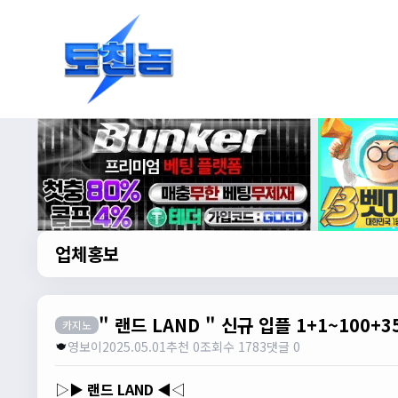
업체홍보
" 랜드 LAND " 신규 입플 1+1~100+3
카지노
영보이
2025.05.01
추천 0
조회수 1783
댓글 0
▷▶
랜드 LAND
◀◁