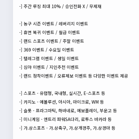
-] 주간 루징 최대 10% / 승인전화 X / 무제재
-] 농구 시즌 이벤트 / 레버리지 이벤트
-] 휴면 복귀 이벤트 / 월급 이벤트
-] 랜드 스포츠 이벤트 / 주말 이벤트
-] 369 이벤트 / 수요일 이벤트
-] 텔레그램 이벤트 / 생일 이벤트
-] 심야 이벤트 / 지인추천 이벤트
-] 랜드 정착이벤트 / 오류제보 이벤트 등 다양한 이벤트 제공
-] 스포츠 - 유렵형, 국내형, 실시간, E-스포츠 등
-] 카지노 - 에볼루션, 아시아, 마이크로, WM 등
-] 슬롯 - 프라그마틱, 하바네로, 에보플레이, 부운고 등
-] 미니게임 - 엔트리 파워SA다리, 로투스 바카라 등
-] 가.상스포츠 - 가.상축구, 가.상개경주, 가.상경마 등