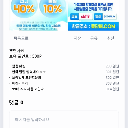
목록으로
저장
공유
추천
변사장
보유 포인트 : 500P
- 월욜 홧팅
299 일전
- 한국 탈탈 털렸네요 ㅎㅎ
301 일전
- 보증업체 포인트문의
302 일전
- 에쎈씨후기
303 일전
- 99배 ㅅㅅ 서울 고맙다
314 일전
댓글 0