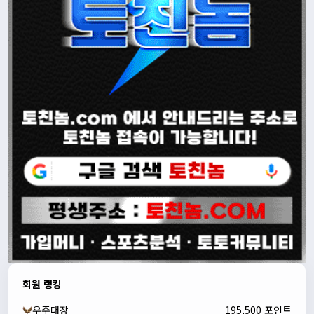
회원 랭킹
우주대장
195,500 포인트