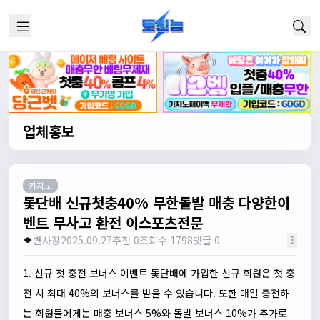
업체홍보
카지노
돛단배 신규첫충40% 무한돌발 매충 다양한이
벤트 무사고 환전 이스포츠전문
변사장
2025.09.27
추천 0
조회수 1798
댓글 0
1. 신규 첫 충전 보너스 이벤트 돛단배에 가입한 신규 회원은 첫 충
전 시 최대 40%의 보너스를 받을 수 있습니다. 또한 매일 충전하
는 회원들에게는 매충 보너스 5%와 돌발 보너스 10%가 추가로