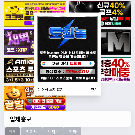
더 이상 보지 않기
닫기
업체홍보
카지노
토지노
기타
전체