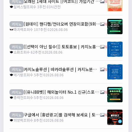
오래된 1세대 사이트 [(어코드)] 가입기간 | 신규입플 5+5 | 업계최고배당
N
카지노
실버스틸
조회수 3
추천 0
3시간전
[원데이] 핸디캡/언더오버 연장미포함(9회말까지만 적용)
N
카지노
파괴력
조회수 107
추천 0
2026.08.06
[[선택이 아닌 필수!]] 토토홍보 | 카지노홍보 | 커뮤니티홍보 | 구름광고
N
카지노
소화
조회수 62
추천 0
2026.08.06
카지노솔루션 | 바카라솔루션 | 카지노분양 | 파싱솔루션 | 성피솔루션 | 포세이돈솔루션
N
카지노
메기랑
조회수 5
추천 0
2026.08.06
[(유니88벳)] 해외놀이터 No.1 신규(스포츠30%/5+3/10+5 | 카지노10%)
N
카지노
총력전
조회수 5
추천 0
2026.08.06
구글에서 [홍반광고]를 검색해 보세요 | 토토홍보 | 카지노홍보 | 커뮤니티홍보
N
카지노
최양락
조회수 8
추천 0
2026.08.06