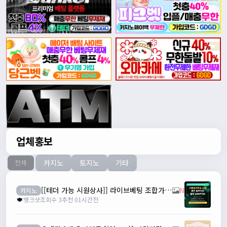
업체홍보
카지노
토지노
기타
전체
[[테더 가능 시원상사]] 라이브베팅 조합가능 | 신규입플 3+2/5+3/10+5 | 당첨상한3천만
N
카지노
뱅크샷
조회수 3
추천 0
1시간전