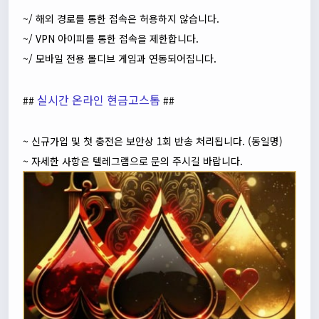
~/ 해외 경로를 통한 접속은 허용하지 않습니다.
~/ VPN 아이피를 통한 접속을 제한합니다.
~/ 모바일 전용 몰디브 게임과 연동되어집니다.
실시간 온라인 현금고스톱
##
##
~ 신규가입 및 첫 충전은 보안상 1회 반송 처리됩니다. (동일명)
~ 자세한 사항은 텔레그램으로 문의 주시길 바랍니다.