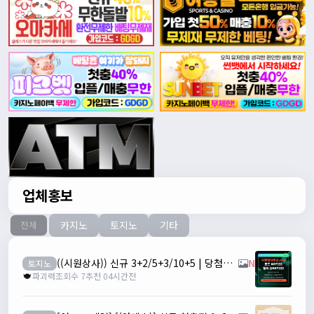
업체홍보
카지노
토지노
기타
전체
((시원상사)) 신규 3+2/5+3/10+5 | 당첨상한 3천만 | 라이브베팅 조합가능
N
토지노
파괴력
조회수 7
추천 0
4시간전