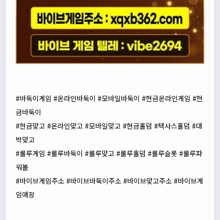
#바둑이게임 #온라인바둑이 #모바일바둑이 #현금온라인게임 #현
금바둑이
#현금맞고 #온라인맞고 #모바일맞고 #현금홀덤 #텍사스홀덤 #대
박맞고
#룰루게임 #룰루바둑이 #룰루맞고 #룰루홀덤 #룰루슬롯 #룰루파
워볼
#바이브게임주소 #바이브바둑이주소 #바이브맞고주소 #바이브게
임매장