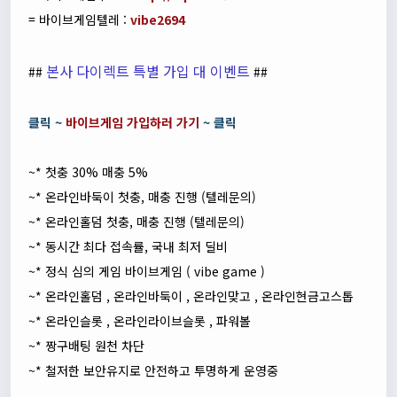
= 바이브게임텔레 :
vibe2694
본사 다이렉트 특별 가입 대 이벤트
##
##
클릭 ~
바이브게임 가입하러 가기
~ 클릭
~* 첫충 30% 매충 5%
~* 온라인바둑이 첫충, 매충 진행 (텔레문의)
~* 온라인홀덤 첫충, 매충 진행 (텔레문의)
~* 동시간 최다 접속률, 국내 최저 딜비
~* 정식 심의 게임 바이브게임 ( vibe game )
~* 온라인홀덤 , 온라인바둑이 , 온라인맞고 , 온라인현금고스톱
~* 온라인슬롯 , 온라인라이브슬롯 , 파워볼
~* 짱구배팅 원천 차단
~* 철저한 보안유지로 안전하고 투명하게 운영중