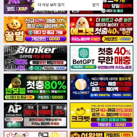
더 이상 보지 않기
닫기