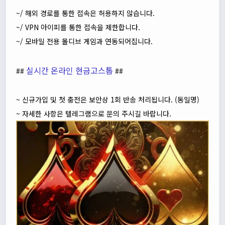
~/ 해외 경로를 통한 접속은 허용하지 않습니다.
~/ VPN 아이피를 통한 접속을 제한합니다.
~/ 모바일 전용 몰디브 게임과 연동되어집니다.
실시간 온라인 현금고스톱
##
##
~ 신규가입 및 첫 충전은 보안상 1회 반송 처리됩니다. (동일명)
~ 자세한 사항은 텔레그램으로 문의 주시길 바랍니다.