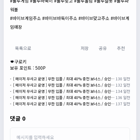
#룰루게임 #룰루바둑이 #룰루맞고 #룰루홀덤 #룰루슬롯 #룰루파
워볼
#바이브게임주소 #바이브바둑이주소 #바이브맞고주소 #바이브게
임매장
목록으로
저장
공유
추천
구로키
보유 포인트 : 500P
- [ 메이저 무사고 운영 ] 무한 입플 / 최대 40% 충전 보너스 / 승인전화 X
130 일전
- [ 메이저 무사고 운영 ] 무한 입플 / 최대 40% 충전 보너스 / 승인전화 X
132 일전
- [ 메이저 무사고 운영 ] 무한 입플 / 최대 40% 충전 보너스 / 승인전화 X
134 일전
- [ 메이저 무사고 운영 ] 무한 입플 / 최대 40% 충전 보너스 / 승인전화 X
136 일전
- [ 메이저 무사고 운영 ] 무한 입플 / 최대 40% 충전 보너스 / 승인전화 X
137 일전
댓글 0