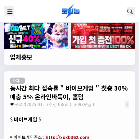
업체홍보
카지노
동시간 최다 접속률 " 바이브게임 " 첫충 30%
매충 5% 온라인바둑이, 홀덤
구로키
2025.01.17
추천 0
조회수 3093
댓글 0
$
바이브게임
$
= 바이브게임주소 :
http://xqxb362.com