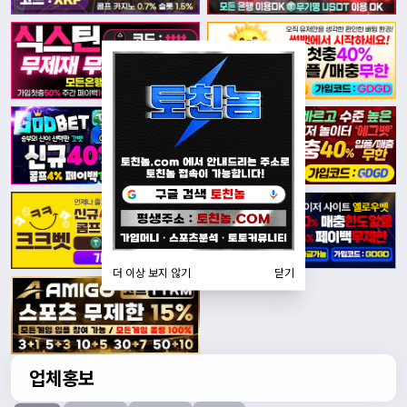
더 이상 보지 않기
닫기
업체홍보