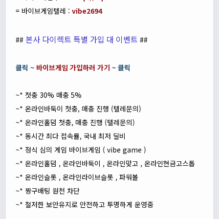
= 바이브게임텔레 :
vibe2694
본사 다이렉트 특별 가입 대 이벤트
##
##
클릭 ~
바이브게임 가입하러 가기
~ 클릭
~* 첫충 30% 매충 5%
~* 온라인바둑이 첫충, 매충 진행 (텔레문의)
~* 온라인홀덤 첫충, 매충 진행 (텔레문의)
~* 동시간 최다 접속률, 국내 최저 딜비
~* 정식 심의 게임 바이브게임 ( vibe game )
~* 온라인홀덤 , 온라인바둑이 , 온라인맞고 , 온라인현금고스톱
~* 온라인슬롯 , 온라인라이브슬롯 , 파워볼
~* 짱구배팅 원천 차단
~* 철저한 보안유지로 안전하고 투명하게 운영중