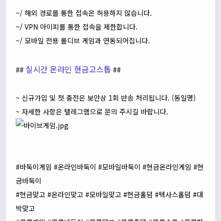
~/ 해외 경로를 통한 접속은 허용하지 않습니다.
~/ VPN 아이피를 통한 접속을 제한합니다.
~/ 모바일 전용 몰디브 게임과 연동되어집니다.
실시간 온라인 현금고스톱
##
##
~ 신규가입 및 첫 충전은 보안상 1회 반송 처리됩니다. (동일명)
~ 자세한 사항은 텔레그램으로 문의 주시길 바랍니다.
#바둑이게임 #온라인바둑이 #모바일바둑이 #현금온라인게임 #현
금바둑이
#현금맞고 #온라인맞고 #모바일맞고 #현금홀덤 #텍사스홀덤 #대
박맞고