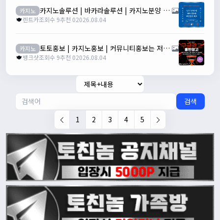
카지노솔루션 | 바카라솔루션 | 카지노분양 | 파싱솔루션 | 성피솔루션 | 포세이돈솔루션
카지노
렌트카
조회수 9
추천 0
2026.08.04
토토홍보 | 카지노홍보 | 커뮤니티홍보는 저희에게 맡겨주세요!
카지노
뱅크샷
조회수 9
추천 0
2026.08.04
검색
1
2
3
4
5