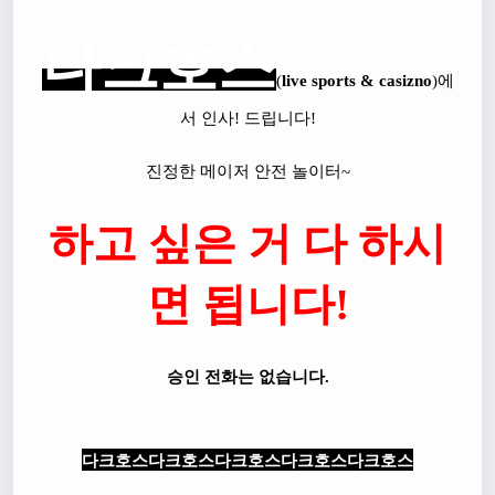
다크호스
(
live sports & casizno
)에
서 인사! 드립니다!
진정한 메이저 안전 놀이터~
하고 싶은 거 다 하시
면 됩니다!
승인 전화는 없습니다.
다크호스다크호스다크호스다크호스다크호스