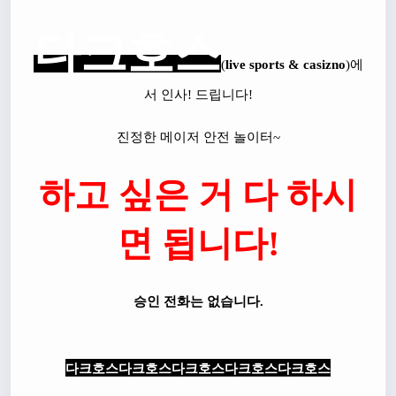
다크호스
(
live sports & casizno
)에
서 인사! 드립니다!
진정한 메이저 안전 놀이터~
하고 싶은 거 다 하시
면 됩니다!
승인 전화는 없습니다.
다크호스다크호스다크호스다크호스다크호스