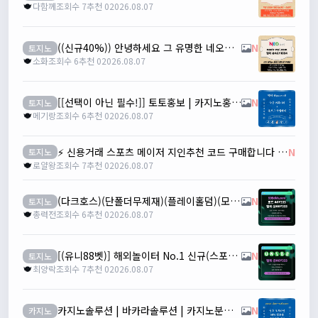
다함께
조회수 7
추천 0
2026.08.07
((신규40%)) 안녕하세요 그 유명한 네오벳, 맞습니다
N
토지노
소화
조회수 6
추천 0
2026.08.07
[[선택이 아닌 필수!]] 토토홍보 | 카지노홍보 | 커뮤니티홍보 | 구름광고
N
토지노
메기랑
조회수 6
추천 0
2026.08.07
⚡️ 신용거래 스포츠 메이저 지인추천 코드 구매합니다 / 그외 지노,자비스,수기자 모십니다 ⚡️
N
토지노
로얄왕
조회수 7
추천 0
2026.08.07
(다크호스)(단폴더무제재)(플레이홀덤)(모든파워볼다있음)(최대당첨금2천만)
N
토지노
총력전
조회수 6
추천 0
2026.08.07
[(유니88벳)] 해외놀이터 No.1 신규(스포츠30%/5+3/10+5 | 카지노10%)
N
토지노
최양락
조회수 7
추천 0
2026.08.07
카지노솔루션 | 바카라솔루션 | 카지노분양 | 파싱솔루션 | 성피솔루션 | 포세이돈솔루션
N
카지노