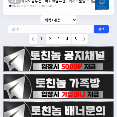
카지노솔루션 | 바카라솔루션 | 카지노분양 | 파싱솔루션 | 성피솔루션 | 포세이돈솔루션
카지노
메기랑
조회수 9
추천 0
2026.08.06
검색
1
2
3
4
5