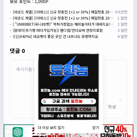
보유 포인트 : 1,000P
- [어코드 계열] [(아레스)] 신규 첫충전 1+2 or 30% | 매일첫충 20% 무한매충 10%
5시간전
- [어코드 계열] [(아레스)] 신규 첫충전 1+2 or 30% | 매일첫충 20% 무한매충 10%
1 일전
- [ "UNI88BET(유니88벳)" 먹튀걱정없는 해외놀이터가 대세지요! 카지노첫충10%]
2 일전
- (원데이[무기명 테더가입가능]) 핸디캡/언더오버 연장미포함
3 일전
- ((신규40%)) 네오벳이 좋은 곳인 건 너무나도 유명하지요
4 일전
댓글 0
작성
더 이상 보지 않기
닫기