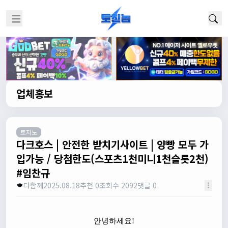
업체홍보
토지노
다크호스 | 안전한 받치기사이트 | 양빵 모두 가
입가능 / 당첨한도(스포츠1천미니1천슬롯2천)
#임찬규
다함께
2025.08.18
추천 0
조회수 2092
댓글 0
안녕하세요!