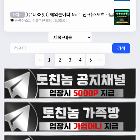
[(유니88벳)] 해외놀이터 No.1 신규(스포츠30%/5+3/10+5 | 카지노10%)
카지노
총력전
조회수 8
추천 0
2026.08.06
검색
1
2
3
4
5