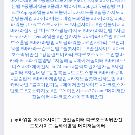
바카라레전드 #동행스피드키노 #보타카지노 #바카라이기
는법 #동행파워볼 #플레이텍라이브 #pbg파워볼양방 #다
크호스pbg파워볼 #토토놀이터 #카지노룰 #광동카지노 #
런닝볼게임 #바카라마틴 #네임드파워볼 #바카라3깡 #pbg
파워볼 #다크호스보타카지노 #사설사이트 #안전놀이터 #
바카라실시간 #다크호스광동카지노 #바카라따는법 #사설
토토사이트 #eos파워볼 #안전카지노 #바카라내추럴 #다크
호스홀덤 #바카라방법 #보글파워볼 #코인사다리 #코인파
워볼 #바카라구간보는법 #슬롯사이트 #안전사이트 #다크
호스먹튀안전 #강원랜드바카라 #다크호스토토 #1인칭바
카라 #eos파워볼양방 #자동배팅 #메이저놀이터 #바카라보
너스 #333에이전시sin-74.com #블랙회원가입가능 #사설
놀이터 #자동베팅 #동행복권 #토토토스뱅크 #바카라규칙 
#검증업체 #바카라게임방법 #카지노슬롯머신하는법 #바
카라나인 #블랙가입가능 #메이저안전사이트 #다크호스가
입코드 #토스카지노 #친구에이전시sin-s77.com #메이저안
전놀이터 #다크호스사이트먹튀안전
pbg파워볼-메이저사이트-안전놀이터-다크호스먹튀안전-
토토사이트-플레이홀덤-메이저놀이터