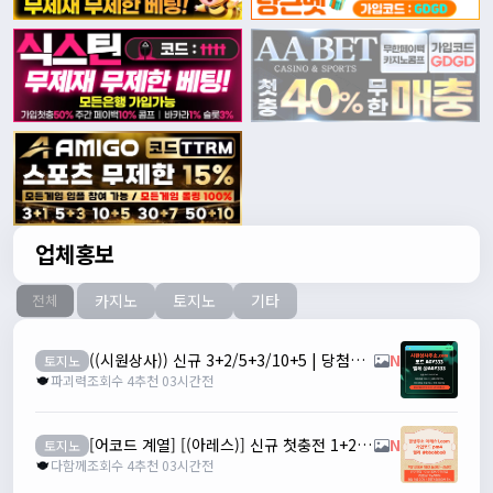
업체홍보
카지노
토지노
기타
전체
((시원상사)) 신규 3+2/5+3/10+5 | 당첨상한 3천만 | 라이브베팅 조합가능
N
토지노
파괴력
조회수 4
추천 0
3시간전
[어코드 계열] [(아레스)] 신규 첫충전 1+2 or 30% | 매일첫충 20% 무한매충 10%
N
토지노
다함께
조회수 4
추천 0
3시간전