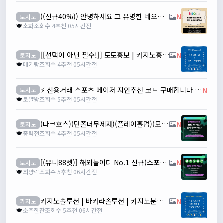
((신규40%)) 안녕하세요 그 유명한 네오벳, 맞습니다
N
토지노
소화
조회수 4
추천 0
5시간전
[[선택이 아닌 필수!]] 토토홍보 | 카지노홍보 | 커뮤니티홍보 | 구름광고
N
토지노
메기랑
조회수 4
추천 0
5시간전
⚡️ 신용거래 스포츠 메이저 지인추천 코드 구매합니다 / 그외 지노,자비스,수기자 모십니다 ⚡️
N
토지노
로얄왕
조회수 5
추천 0
5시간전
(다크호스)(단폴더무제재)(플레이홀덤)(모든파워볼다있음)(최대당첨금2천만)
N
토지노
총력전
조회수 4
추천 0
5시간전
[(유니88벳)] 해외놀이터 No.1 신규(스포츠30%/5+3/10+5 | 카지노10%)
N
토지노
최양락
조회수 5
추천 0
6시간전
카지노솔루션 | 바카라솔루션 | 카지노분양 | 파싱솔루션 | 성피솔루션 | 포세이돈솔루션
N
카지노
소주한잔
조회수 5
추천 0
6시간전