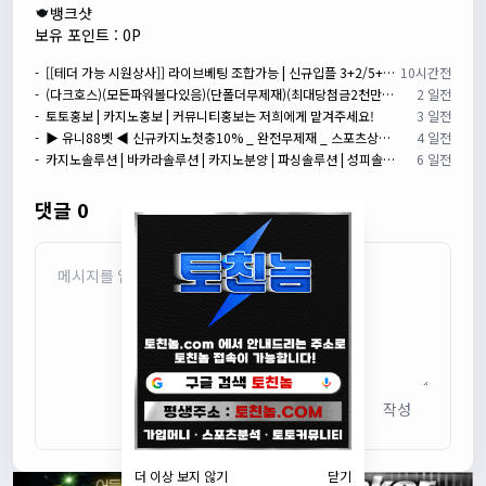
뱅크샷
보유 포인트 : 0P
- [[테더 가능 시원상사]] 라이브베팅 조합가능 | 신규입플 3+2/5+3/10+5 | 당첨상한3천만
10시간전
- (다크호스)(모든파워볼다있음)(단폴더무제재)(최대당첨금2천만)(플레이홀덤)
2 일전
- 토토홍보 | 카지노홍보 | 커뮤니티홍보는 저희에게 맡겨주세요!
3 일전
- ▶ 유니88벳 ◀ 신규카지노첫충10% _ 완전무제재 _ 스포츠상한3천만 _ 카지노상한5천만
4 일전
- 카지노솔루션 | 바카라솔루션 | 카지노분양 | 파싱솔루션 | 성피솔루션 | 포세이돈솔루션
6 일전
댓글 0
작성
더 이상 보지 않기
닫기