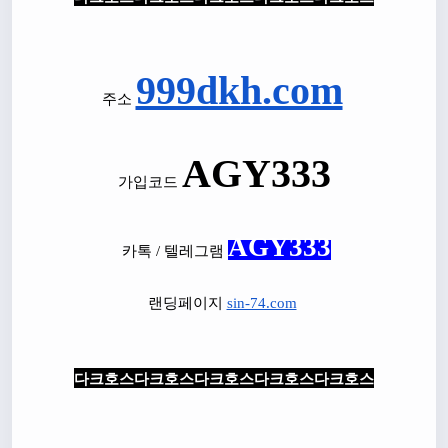
999dkh.com
주소 
AGY333
가입코드 
AGY333
 카톡 / 텔레그램 
랜딩페이지 
sin-74.com
다크호스다크호스다크호스다크호스다크호스