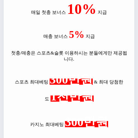
10%
매일 첫충 보너스 
 지급
5%
매충 보너스 
 지급
첫충/매충은 스포츠&슬롯 이용하시는 분들에게만 제공됩
니다.
300만원
스포츠 최대베팅 
 & 최대 당첨한
1천만원
도 
300만원
카지노 최대베팅 