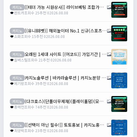
[[테더 가능 시원상사]] 라이브베팅 조합가능 | 신규입플 3+2/5+3/10+5 | 당첨상한3천만
카지노
렌트카
조회수 25
추천 0
2026.08.08
[(유니88벳)] 해외놀이터 No.1 신규(스포츠30%/5+3/10+5 | 카지노10%)
카지노
소화
조회수 15
추천 0
2026.08.08
오래된 1세대 사이트 [(어코드)] 가입기간 | 신규입플 5+5 | 업계최고배당
카지노
실버스틸
조회수 21
추천 0
2026.08.08
카지노솔루션 | 바카라솔루션 | 카지노분양 | 파싱솔루션 | 성피솔루션 | 포세이돈솔루션
카지노
메기랑
조회수 39
추천 0
2026.08.08
(다크호스)(단폴더무제재)(플레이홀덤)(모든파워볼다있음)(최대당첨금2천만)
카지노
총력전
조회수 74
추천 0
2026.08.08
[[선택이 아닌 필수!]] 토토홍보 | 카지노홍보 | 커뮤니티홍보 | 구름광고
카지노
최양락
조회수 23
추천 0
2026.08.08