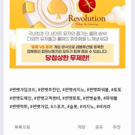
#썬뱃가입코드, #썬뱃추천인, #썬뱃카지노, #썬뱃파워볼, #토토
#썬뱃도메인, #썬뱃고객센터, #썬뱃토토, #썬뱃슬롯, #파워볼
#썬뱃먹튀, #썬뱃가입, #스포츠, #슬롯, #카지노, #바카라
목록으로
저장
공유
추천