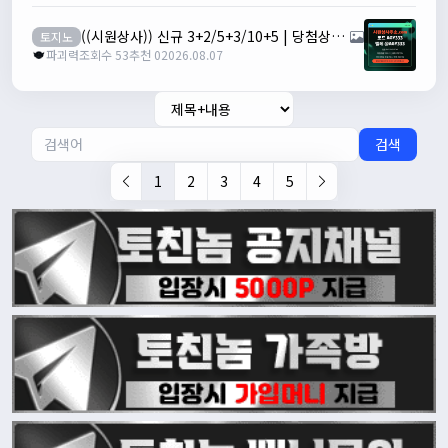
((시원상사)) 신규 3+2/5+3/10+5 | 당첨상한 3천만 | 라이브베팅 조합가능
토지노
파괴력
조회수 53
추천 0
2026.08.07
검색
1
2
3
4
5