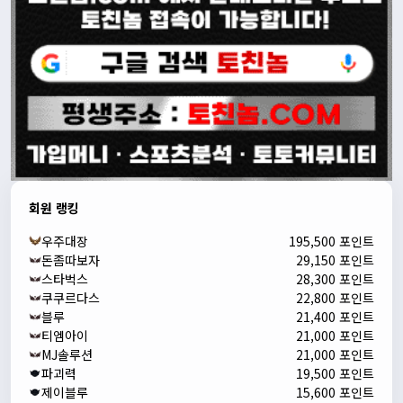
회원 랭킹
우주대장
195,500 포인트
돈좀따보자
29,150 포인트
스타벅스
28,300 포인트
쿠쿠르다스
22,800 포인트
블루
21,400 포인트
티엠아이
21,000 포인트
MJ솔루션
21,000 포인트
파괴력
19,500 포인트
제이블루
15,600 포인트