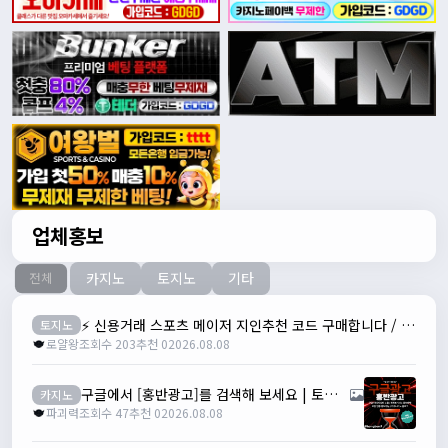
업체홍보
카지노
토지노
기타
전체
⚡️ 신용거래 스포츠 메이저 지인추천 코드 구매합니다 / 그외 지노,자비스,수기자 모십니다 ⚡️
토지노
로얄왕
조회수 203
추천 0
2026.08.08
구글에서 [홍반광고]를 검색해 보세요 | 토토홍보 | 카지노홍보 | 커뮤니티홍보
카지노
파괴력
조회수 47
추천 0
2026.08.08