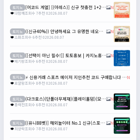
[어코드 계열] [(아레스)] 신규 첫충전 1+2 or 30% | 매일첫충 20% 무한매충 10%
N
토지노
다함께
조회수 7
추천 0
2026.08.07
((신규40%)) 안녕하세요 그 유명한 네오벳, 맞습니다
N
토지노
소화
조회수 6
추천 0
2026.08.07
[[선택이 아닌 필수!]] 토토홍보 | 카지노홍보 | 커뮤니티홍보 | 구름광고
N
토지노
메기랑
조회수 6
추천 0
2026.08.07
⚡️ 신용거래 스포츠 메이저 지인추천 코드 구매합니다 / 그외 지노,자비스,수기자 모십니다 ⚡️
N
토지노
로얄왕
조회수 8
추천 0
2026.08.07
(다크호스)(단폴더무제재)(플레이홀덤)(모든파워볼다있음)(최대당첨금2천만)
N
토지노
총력전
조회수 6
추천 0
2026.08.07
[(유니88벳)] 해외놀이터 No.1 신규(스포츠30%/5+3/10+5 | 카지노10%)
N
토지노
최양락
조회수 7
추천 0
2026.08.07