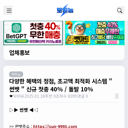
업체홍보
카지노
다양한 혜택의 정점, 초고액 최적화 시스템 "
썬뱃 " 신규 첫충 40% / 돌발 10%
닥터유
2025.01.18
추천 0
조회수 8395
댓글 0
▷▶
썬뱃
◀◁
>> 썬뱃주소 :
https://sun-9993.com