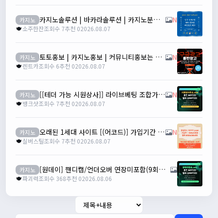
카지노솔루션 | 바카라솔루션 | 카지노분양 | 파싱솔루션 | 성피솔루션 | 포세이돈솔루션
N
카지노
소주한잔
조회수 7
추천 0
2026.08.07
토토홍보 | 카지노홍보 | 커뮤니티홍보는 저희에게 맡겨주세요!
N
카지노
렌트카
조회수 6
추천 0
2026.08.07
[[테더 가능 시원상사]] 라이브베팅 조합가능 | 신규입플 3+2/5+3/10+5 | 당첨상한3천만
N
카지노
뱅크샷
조회수 7
추천 0
2026.08.07
오래된 1세대 사이트 [(어코드)] 가입기간 | 신규입플 5+5 | 업계최고배당
N
카지노
실버스틸
조회수 7
추천 0
2026.08.07
[원데이] 핸디캡/언더오버 연장미포함(9회말까지만 적용)
카지노
파괴력
조회수 368
추천 0
2026.08.06