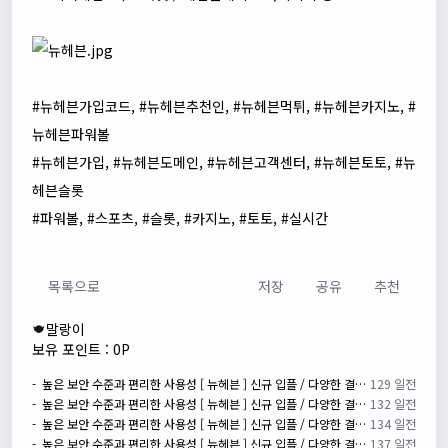
#뉴헤븐가입코드, #뉴헤븐추천인, #뉴헤븐먹튀, #뉴헤븐카지노, #
뉴헤븐파워볼
#뉴헤븐가입, #뉴헤븐도메인, #뉴헤븐고객센터, #뉴헤븐토토, #뉴
헤븐슬롯
#파워볼, #스포츠, #슬롯, #카지노, #토토, #실시간
목록으로
저장
공유
추천
말랑이
보유 포인트 : 0P
- 높은 보안 수준과 편리한 사용성 [ 뉴헤븐 ] 신규 입플 / 다양한 결제 수단
129 일전
- 높은 보안 수준과 편리한 사용성 [ 뉴헤븐 ] 신규 입플 / 다양한 결제 수단
132 일전
- 높은 보안 수준과 편리한 사용성 [ 뉴헤븐 ] 신규 입플 / 다양한 결제 수단
134 일전
- 높은 보안 수준과 편리한 사용성 [ 뉴헤븐 ] 신규 입플 / 다양한 결제 수단
137 일전