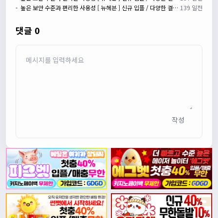
- 높은 보안 수준과 편리한 사용성 [ 뉴헤븐 ] 신규 입플 / 다양한 결제 수단
139 일전
댓글 0
작성