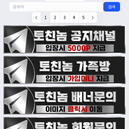
검색
1
2
3
4
5