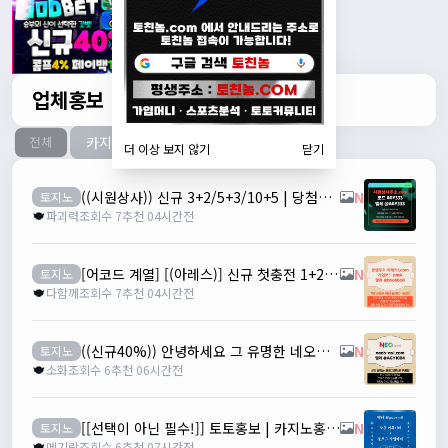
업체홍보
카지노
토지노
기타
전체
더 이상 보지 않기
닫기
((시원상사)) 신규 3+2/5+3/10+5 | 당첨상한 3천만 | 라이브베팅 조합가능
N
토지노
파괴력
조회수 7
추천 0
4시간전
[어코드 계열] [(아레스)] 신규 첫충전 1+2 or 30% | 매일첫충 20% 무한매충 10%
N
토지노
다함께
조회수 7
추천 0
4시간전
((신규40%)) 안녕하세요 그 유명한 네오벳, 맞습니다
N
토지노
소화
조회수 6
추천 0
6시간전
[[선택이 아닌 필수!]] 토토홍보 | 카지노홍보 | 커뮤니티홍보 | 구름광고
N
토지노
메기랑
조회수 6
추천 0
7시간전