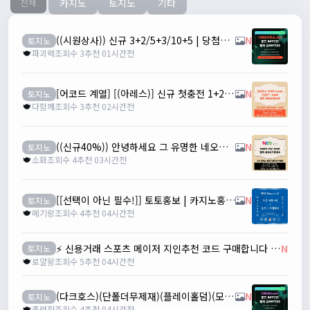
카지노
토지노
기타
전체
((시원상사)) 신규 3+2/5+3/10+5 | 당첨상한 3천만 | 라이브베팅 조합가능
N
토지노
파괴력
조회수 3
추천 0
1시간전
[어코드 계열] [(아레스)] 신규 첫충전 1+2 or 30% | 매일첫충 20% 무한매충 10%
N
토지노
다함께
조회수 3
추천 0
2시간전
((신규40%)) 안녕하세요 그 유명한 네오벳, 맞습니다
N
토지노
소화
조회수 4
추천 0
3시간전
[[선택이 아닌 필수!]] 토토홍보 | 카지노홍보 | 커뮤니티홍보 | 구름광고
N
토지노
메기랑
조회수 4
추천 0
4시간전
⚡️ 신용거래 스포츠 메이저 지인추천 코드 구매합니다 / 그외 지노,자비스,수기자 모십니다 ⚡️
N
토지노
로얄왕
조회수 5
추천 0
4시간전
(다크호스)(단폴더무제재)(플레이홀덤)(모든파워볼다있음)(최대당첨금2천만)
N
토지노
총력전
조회수 4
추천 0
4시간전