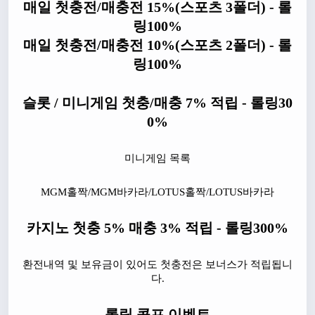
매일 첫충전/매충전 15%(스포츠 3폴더) - 롤
링100%
매일 첫충전/매충전 10%(스포츠 2폴더) - 롤
링100%
슬롯 / 미니게임 첫충/매충 7% 적립 - 롤링30
0%
미니게임 목록
MGM홀짝/MGM바카라/LOTUS홀짝/LOTUS바카라
카지노 첫충 5% 매충 3% 적립 - 롤링300%
환전내역 및 보유금이 있어도 첫충전은 보너스가 적립됩니
다.
롤링 콤프 이벤트