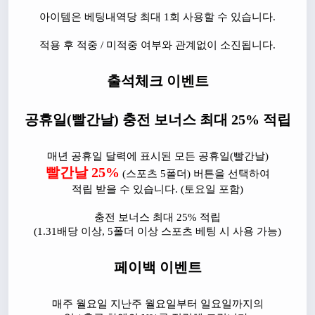
아이템은 베팅내역당 최대 1회 사용할 수 있습니다.
적용 후 적중 / 미적중 여부와 관계없이 소진됩니다.
출석체크 이벤트
공휴일(빨간날) 충전 보너스 최대 25% 적립
매년 공휴일 달력에 표시된 모든 공휴일(빨간날)
빨간날 25%
 (스포츠 5폴더) 버튼을 선택하여
적립 받을 수 있습니다. (토요일 포함)
충전 보너스 최대 25% 적립
(1.31배당 이상, 5폴더 이상 스포츠 베팅 시 사용 가능)
페이백 이벤트
매주 월요일 지난주 월요일부터 일요일까지의