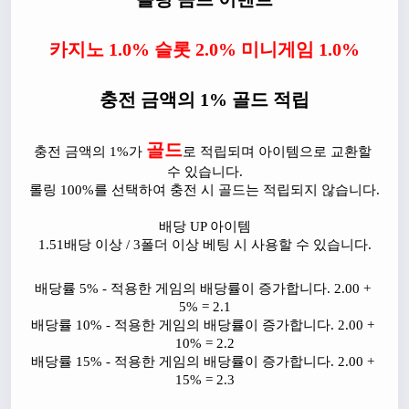
카지노 1.0% 슬롯 2.0% 미니게임 1.0%
충전 금액의 1% 골드 적립
골드
충전 금액의 1%가 
로 적립되며 아이템으로 교환할 
수 있습니다.
롤링 100%를 선택하여 충전 시 골드는 적립되지 않습니다.
배당 UP 아이템
1.51배당 이상 / 3폴더 이상 베팅 시 사용할 수 있습니다.
배당률 5% - 적용한 게임의 배당률이 증가합니다. 2.00 + 
5% = 2.1
배당률 10% - 적용한 게임의 배당률이 증가합니다. 2.00 + 
10% = 2.2
배당률 15% - 적용한 게임의 배당률이 증가합니다. 2.00 + 
15% = 2.3