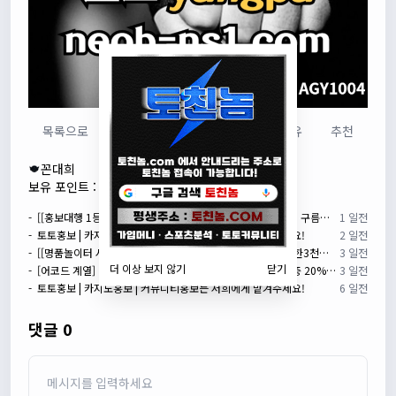
목록으로
저장
공유
추천
꼰대희
보유 포인트 : 500P
- [[홍보대행 1등업체]] 토토홍보 | 카지노홍보 | 커뮤니티홍보 | 구름광고
1 일전
- 토토홍보 | 카지노홍보 | 커뮤니티홍보는 저희에게 맡겨주세요!
2 일전
- [[명품놀이터 시원상사]] 신규입플 3+2/5+3/10+5 | 당첨상한3천만 | 라이브베팅 조합가능
3 일전
더 이상 보지 않기
닫기
- [어코드 계열] [(아레스)] 신규 첫충전 1+2 or 30% | 매일첫충 20% 무한매충 10%
3 일전
- 토토홍보 | 카지노홍보 | 커뮤니티홍보는 저희에게 맡겨주세요!
6 일전
댓글 0