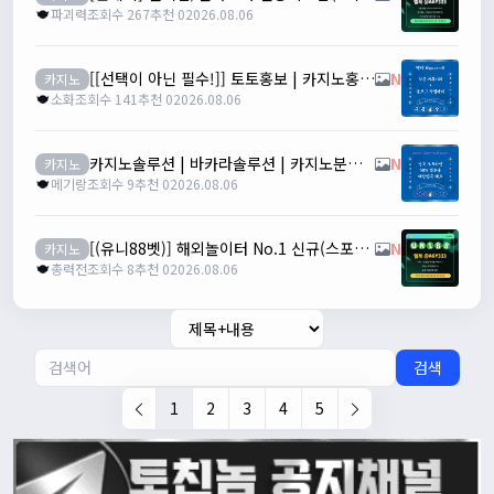
파괴력
조회수 267
추천 0
2026.08.06
[[선택이 아닌 필수!]] 토토홍보 | 카지노홍보 | 커뮤니티홍보 | 구름광고
N
카지노
소화
조회수 141
추천 0
2026.08.06
카지노솔루션 | 바카라솔루션 | 카지노분양 | 파싱솔루션 | 성피솔루션 | 포세이돈솔루션
N
카지노
메기랑
조회수 9
추천 0
2026.08.06
[(유니88벳)] 해외놀이터 No.1 신규(스포츠30%/5+3/10+5 | 카지노10%)
N
카지노
총력전
조회수 8
추천 0
2026.08.06
검색
1
2
3
4
5