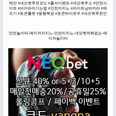
메인 #네오벳추천코드 #출석이벤트 #네오벳주소 #안전사
이트 #바카라이기는법 #안전카지노 #라이트닝바카라 #에
즈기 #토큰룰렛 #동행복권 #토큰하이로우 #네오벳추천인
안전놀이터-메이저카지노-안전카지노-네오벳먹튀없는-메
이저놀이터