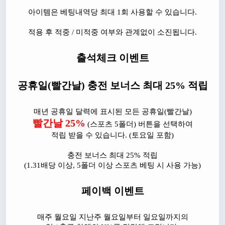
아이템은 베팅내역당 최대 1회 사용할 수 있습니다.
적용 후 적중 / 미적중 여부와 관계없이 소진됩니다.
출석체크 이벤트
공휴일(빨간날) 충전 보너스 최대 25% 적립
매년 공휴일 달력에 표시된 모든 공휴일(빨간날)
빨간날 25%
 (스포츠 5폴더) 버튼을 선택하여
적립 받을 수 있습니다. (토요일 포함)
충전 보너스 최대 25% 적립
(1.31배당 이상, 5폴더 이상 스포츠 베팅 시 사용 가능)
페이백 이벤트
매주 월요일 지난주 월요일부터 일요일까지의