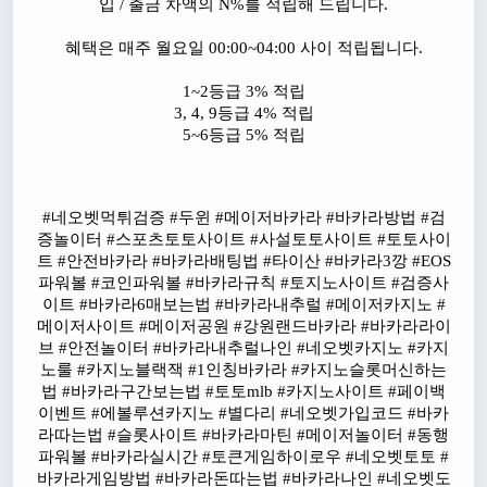
입 / 출금 차액의 N%를 적립해 드립니다.
혜택은 매주 월요일 00:00~04:00 사이 적립됩니다.
1~2등급 3% 적립
3, 4, 9등급 4% 적립
5~6등급 5% 적립
#네오벳먹튀검증 #두윈 #메이저바카라 #바카라방법 #검
증놀이터 #스포츠토토사이트 #사설토토사이트 #토토사이
트 #안전바카라 #바카라배팅법 #타이산 #바카라3깡 #EOS
파워볼 #코인파워볼 #바카라규칙 #토지노사이트 #검증사
이트 #바카라6매보는법 #바카라내추럴 #메이저카지노 #
메이저사이트 #메이저공원 #강원랜드바카라 #바카라라이
브 #안전놀이터 #바카라내추럴나인 #네오벳카지노 #카지
노룰 #카지노블랙잭 #1인칭바카라 #카지노슬롯머신하는
법 #바카라구간보는법 #토토mlb #카지노사이트 #페이백
이벤트 #에볼루션카지노 #별다리 #네오벳가입코드 #바카
라따는법 #슬롯사이트 #바카라마틴 #메이저놀이터 #동행
파워볼 #바카라실시간 #토큰게임하이로우 #네오벳토토 #
바카라게임방법 #바카라돈따는법 #바카라나인 #네오벳도