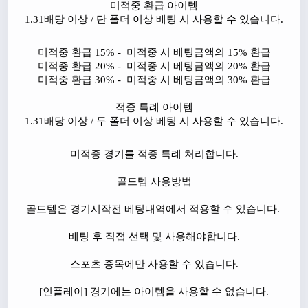
미적중 환급 아이템
1.31배당 이상 / 단 폴더 이상 베팅 시 사용할 수 있습니다.
미적중 환급 15% -  미적중 시 베팅금액의 15% 환급
미적중 환급 20% -  미적중 시 베팅금액의 20% 환급
미적중 환급 30% -  미적중 시 베팅금액의 30% 환급
적중 특례 아이템
1.31배당 이상 / 두 폴더 이상 베팅 시 사용할 수 있습니다.
미적중 경기를 적중 특례 처리합니다.
골드템 사용방법
골드템은 경기시작전 베팅내역에서 적용할 수 있습니다. 
베팅 후 직접 선택 및 사용해야합니다.
스포츠 종목에만 사용할 수 있습니다.
[인플레이] 경기에는 아이템을 사용할 수 없습니다.