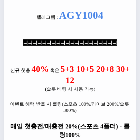
AGY1004
텔레그램 : 
ㅢㅢㅢㅢㅢㅢㅢㅢㅢㅢㅢㅢㅢㅢㅢㅢㅢㅢㅢㅢ
40%
5+3 10+5 20+8 30+
신규 첫충 
 혹은 
12
(슬롯 베팅 시 사용 가능)
이벤트 혜택 받을 시 롤링(스포츠 100%/라이브 200%/슬롯 
300%)
매일 첫충전/매충전 20%(스포츠 4폴더) - 롤
링100%