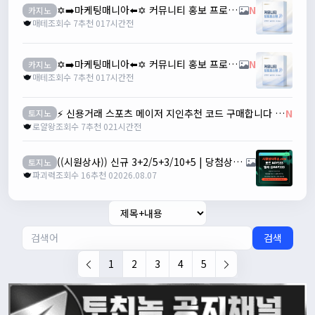
✡️➡️마케팅매니아⬅️✡️ 커뮤니티 홍보 프로그램⭐️구글 찌라시 프로그램⭐️카톡 텔레 미니게임 오토픽⭐️마케팅프로그램✡️ kbgw
N
카지노
매테
조회수 7
추천 0
17시간전
✡️➡️마케팅매니아⬅️✡️ 커뮤니티 홍보 프로그램⭐️구글 찌라시 프로그램⭐️카톡 텔레 미니게임 오토픽⭐️마케팅프로그램✡️ l0d3
N
카지노
매테
조회수 7
추천 0
17시간전
⚡️ 신용거래 스포츠 메이저 지인추천 코드 구매합니다 / 그외 지노,자비스,수기자 모십니다 ⚡️
N
토지노
로얄왕
조회수 7
추천 0
21시간전
((시원상사)) 신규 3+2/5+3/10+5 | 당첨상한 3천만 | 라이브베팅 조합가능
토지노
파괴력
조회수 16
추천 0
2026.08.07
검색
1
2
3
4
5