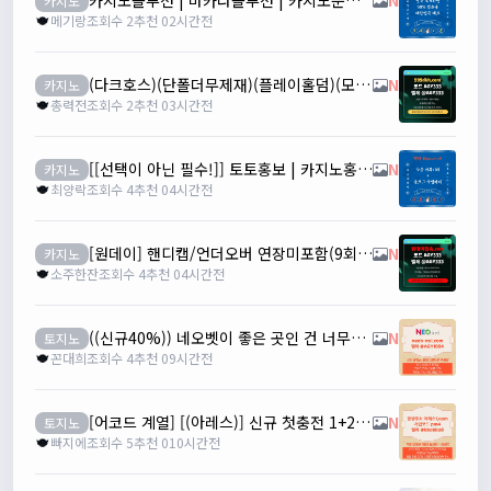
카지노솔루션 | 바카라솔루션 | 카지노분양 | 파싱솔루션 | 성피솔루션 | 포세이돈솔루션
N
카지노
메기랑
조회수 2
추천 0
2시간전
(다크호스)(단폴더무제재)(플레이홀덤)(모든파워볼다있음)(최대당첨금2천만)
N
카지노
총력전
조회수 2
추천 0
3시간전
[[선택이 아닌 필수!]] 토토홍보 | 카지노홍보 | 커뮤니티홍보 | 구름광고
N
카지노
최양락
조회수 4
추천 0
4시간전
[원데이] 핸디캡/언더오버 연장미포함(9회말까지만 적용)
N
카지노
소주한잔
조회수 4
추천 0
4시간전
((신규40%)) 네오벳이 좋은 곳인 건 너무나도 유명하지요
N
토지노
꼰대희
조회수 4
추천 0
9시간전
[어코드 계열] [(아레스)] 신규 첫충전 1+2 or 30% | 매일첫충 20% 무한매충 10%
N
토지노
빠지에
조회수 5
추천 0
10시간전