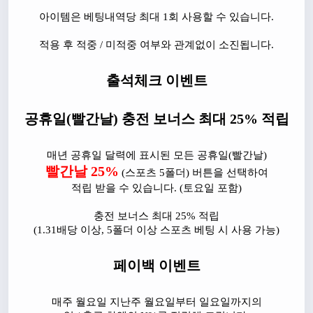
아이템은 베팅내역당 최대 1회 사용할 수 있습니다.
적용 후 적중 / 미적중 여부와 관계없이 소진됩니다.
출석체크 이벤트
공휴일(빨간날) 충전 보너스 최대 25% 적립
매년 공휴일 달력에 표시된 모든 공휴일(빨간날)
빨간날 25%
 (스포츠 5폴더) 버튼을 선택하여
적립 받을 수 있습니다. (토요일 포함)
충전 보너스 최대 25% 적립
(1.31배당 이상, 5폴더 이상 스포츠 베팅 시 사용 가능)
페이백 이벤트
매주 월요일 지난주 월요일부터 일요일까지의