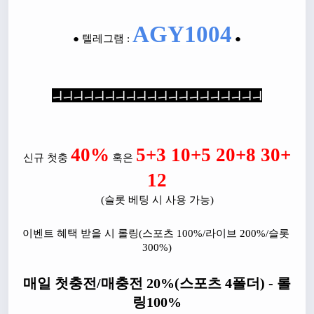
AGY1004
●
텔레그램 : 
●
ㅢㅢㅢㅢㅢㅢㅢㅢㅢㅢㅢㅢㅢㅢㅢㅢㅢㅢㅢㅢ
40%
5+3 10+5 20+8 30+
신규 첫충 
 혹은 
12
(슬롯 베팅 시 사용 가능)
이벤트 혜택 받을 시 롤링(스포츠 100%/라이브 200%/슬롯 
300%)
매일 첫충전/매충전 20%(스포츠 4폴더) - 롤
링100%