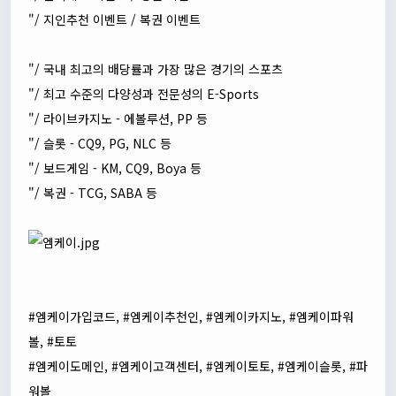
"/ 지인추천 이벤트 / 복권 이벤트
"/ 국내 최고의 배당률과 가장 많은 경기의 스포츠
"/ 최고 수준의 다양성과 전문성의 E-Sports
"/ 라이브카지노 - 에볼루션, PP 등
"/ 슬롯 - CQ9, PG, NLC 등
"/ 보드게임 - KM, CQ9, Boya 등
"/ 복권 - TCG, SABA 등
#엠케이가입코드, #엠케이추천인, #엠케이카지노, #엠케이파워
볼, #토토
#엠케이도메인, #엠케이고객센터, #엠케이토토, #엠케이슬롯, #파
워볼