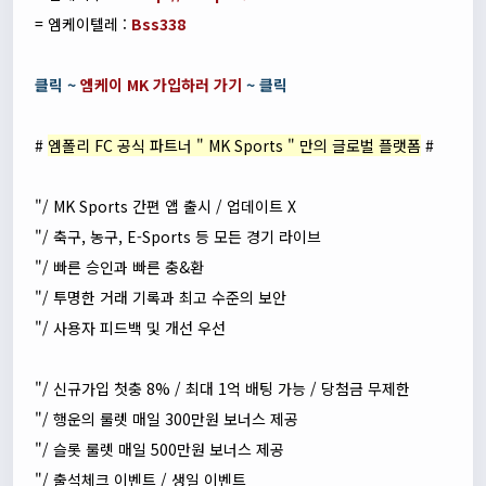
= 엠케이텔레 :
Bss338
클릭 ~
엠케이 MK 가입하러 가기
~ 클릭
#
엠폴리 FC 공식 파트너 " MK Sports " 만의 글로벌 플랫폼
#
"/ MK Sports 간편 앱 출시 / 업데이트 X
"/ 축구, 농구, E-Sports 등 모든 경기 라이브
"/ 빠른 승인과 빠른 충&환
"/ 투명한 거래 기록과 최고 수준의 보안
"/ 사용자 피드백 및 개선 우선
"/ 신규가입 첫충 8% / 최대 1억 배팅 가능 / 당첨금 무제한
"/ 행운의 룰렛 매일 300만원 보너스 제공
"/ 슬롯 룰렛 매일 500만원 보너스 제공
"/ 출석체크 이벤트 / 생일 이벤트