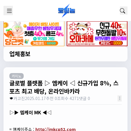
업체홍보
카지노
글로벌 플랫폼 ▷ 엠케이 ◁ 신규가입 8%, 스
포츠 최고 배당, 온라인바카라
카고진
2025.01.17
추천 0
조회수 4271
댓글 0
▷▶
엠케이 MK
◀◁
= 엠케이주소 :
http://mkcp52.com