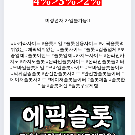
4%>3%>2%
미성년자 가입불가능!!
#바카라사이트 #슬롯게임 #슬롯전용사이트 #에픽슬롯먹
튀없는 #에픽먹튀없는  #슬롯사이트 #슬롯 #검증업체 #보
증업체 #슬롯이벤트 #슬롯업체 #카지노사이트 #온라인카
지노 #카지노슬롯 #온라인슬롯사이트 #온라인슬롯놀이터 
#모바일슬롯게임 #모바일슬롯사이트 #모바일슬롯놀이터 
#먹튀검증슬롯 #안전한슬롯사이트 #안전한슬롯놀이터 #
메이저슬롯사이트 #메이저슬롯놀이터 #슬롯체험 #슬롯환
수율 #슬롯머신 #슬롯무료체험