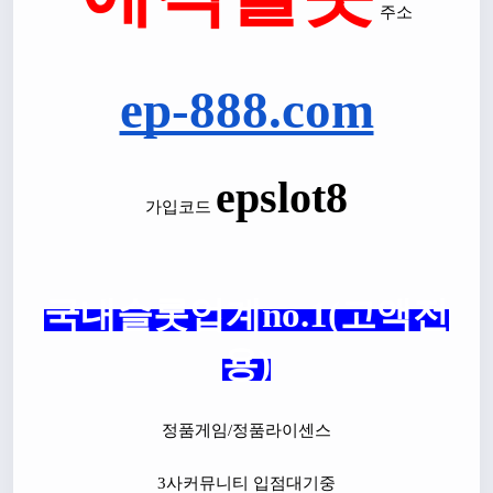
 주소
ep-888.com
epslot8
가입코드 
국내슬롯업계no.1(고액전
용)
정품게임/정품라이센스
3사커뮤니티 입점대기중