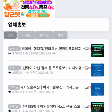
업체홍보
카지노
토지노
기타
전체
[원데이] 핸디캡/언더오버 연장미포함(9회말까지만 적용)
N
카지노
파괴력
조회수 58
추천 0
2026.08.06
[[선택이 아닌 필수!]] 토토홍보 | 카지노홍보 | 커뮤니티홍보 | 구름광고
N
카지노
소화
조회수 44
추천 0
2026.08.06
카지노솔루션 | 바카라솔루션 | 카지노분양 | 파싱솔루션 | 성피솔루션 | 포세이돈솔루션
N
카지노
메기랑
조회수 4
추천 0
2026.08.06
[(유니88벳)] 해외놀이터 No.1 신규(스포츠30%/5+3/10+5 | 카지노10%)
N
카지노
총력전
조회수 4
추천 0
2026.08.06