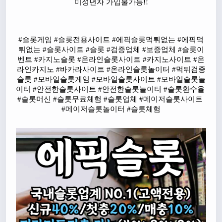
미성년자 가입불가능!!
#슬롯게임 #슬롯전용사이트 #에픽슬롯먹튀없는 #에픽먹
튀없는 #슬롯사이트 #슬롯 #검증업체 #보증업체 #슬롯이
벤트 #카지노슬롯 #온라인슬롯사이트 #카지노사이트 #온
라인카지노 #바카라사이트 #온라인슬롯놀이터 #먹튀검증
슬롯 #모바일슬롯게임 #모바일슬롯사이트 #모바일슬롯놀
이터 #안전한슬롯사이트 #안전한슬롯놀이터 #슬롯환수율 
#슬롯머신 #슬롯무료체험 #슬롯업체 #메이저슬롯사이트 
#메이저슬롯놀이터 #슬롯체험