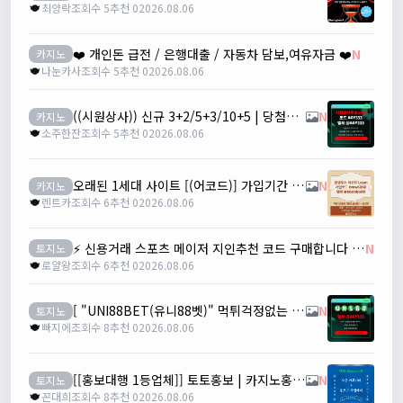
최양락
조회수 5
추천 0
2026.08.06
❤️ 개인돈 급전 / 은행대출 / 자동차 담보,여유자금 ❤️
N
카지노
나눈카사
조회수 5
추천 0
2026.08.06
((시원상사)) 신규 3+2/5+3/10+5 | 당첨상한 3천만 | 라이브베팅 조합가능
N
카지노
소주한잔
조회수 5
추천 0
2026.08.06
오래된 1세대 사이트 [(어코드)] 가입기간 | 신규입플 5+5 | 업계최고배당
N
카지노
렌트카
조회수 6
추천 0
2026.08.06
⚡️ 신용거래 스포츠 메이저 지인추천 코드 구매합니다 / 그외 지노,자비스,수기자 모십니다 ⚡️
N
토지노
로얄왕
조회수 6
추천 0
2026.08.06
[ "UNI88BET(유니88벳)" 먹튀걱정없는 해외놀이터가 대세지요! 카지노첫충10%]
N
토지노
빠지에
조회수 8
추천 0
2026.08.06
[[홍보대행 1등업체]] 토토홍보 | 카지노홍보 | 커뮤니티홍보 | 구름광고
N
토지노
꼰대희
조회수 8
추천 0
2026.08.06