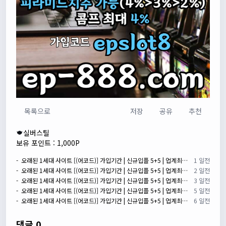
목록으로
저장
공유
추천
실버스틸
보유 포인트 : 1,000P
- 오래된 1세대 사이트 [(어코드)] 가입기간 | 신규입플 5+5 | 업계최고배당
1 일전
- 오래된 1세대 사이트 [(어코드)] 가입기간 | 신규입플 5+5 | 업계최고배당
2 일전
- 오래된 1세대 사이트 [(어코드)] 가입기간 | 신규입플 5+5 | 업계최고배당
3 일전
- 오래된 1세대 사이트 [(어코드)] 가입기간 | 신규입플 5+5 | 업계최고배당
5 일전
- 오래된 1세대 사이트 [(어코드)] 가입기간 | 신규입플 5+5 | 업계최고배당
6 일전
댓글 0