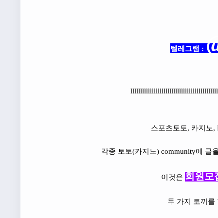
텔레그램 : 
lllllllllllllllllllllllllllllllllllllllllllll
스포츠토토, 카지노,
각종 토토(카지노) community에
회원모
이것은 
두 가지 토끼를