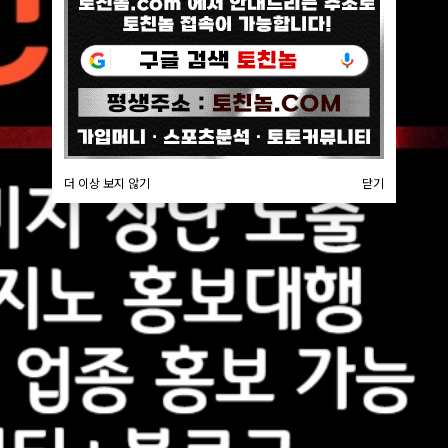
더 이상 보지 않기
닫기