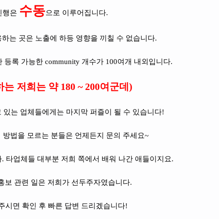
수동
진행은 
으로 이루어집니다.
사용하는 곳은 노출에 하등 영향을 끼칠 수 없습니다. 
등록 가능한 community 개수가 100여개 내외입니다.
 저희는 약 180 ~ 200여군데)
하고 있는 업체들에게는 마지막 퍼즐이 될 수 있습니다!
 방법을 모르는 분들은 언제든지 문의 주세요~
. 타업체들 대부분 저희 쪽에서 배워 나간 애들이지요.
 홍보 관련 일은 저희가 선두주자였습니다.
주시면 확인 후 빠른 답변 드리겠습니다!