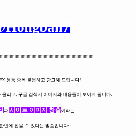
@Hongban7
lllllllllllllllllllllllllllllllllllllllllllllllllllllllllllllllllllllllllllll
 FX 등등 종목 불문하고 광고해 드립니다!
 글을 올리고, 구글 검색시 이미지와 내용들이 보이게 됩니다.
집
사이트 이미지 창출
과 
이라는
 한번에 잡을 수 있다는 말씀입니다~