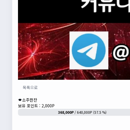
목록으로
소주한잔
보유 포인트 : 2,000P
368,000P
/ 640,000P (57.5 %)