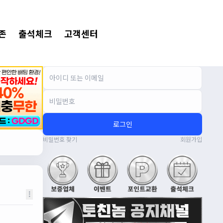
존
출석체크
고객센터
로그인
비밀번호 찾기
회원가입