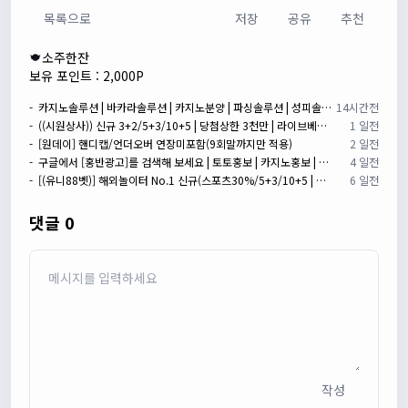
목록으로
저장
공유
추천
소주한잔
보유 포인트 : 2,000P
- 카지노솔루션 | 바카라솔루션 | 카지노분양 | 파싱솔루션 | 성피솔루션 | 포세이돈솔루션
14시간전
- ((시원상사)) 신규 3+2/5+3/10+5 | 당첨상한 3천만 | 라이브베팅 조합가능
1 일전
- [원데이] 핸디캡/언더오버 연장미포함(9회말까지만 적용)
2 일전
- 구글에서 [홍반광고]를 검색해 보세요 | 토토홍보 | 카지노홍보 | 커뮤니티홍보
4 일전
- [(유니88벳)] 해외놀이터 No.1 신규(스포츠30%/5+3/10+5 | 카지노10%)
6 일전
댓글 0
작성