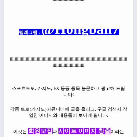
@Hongban7
텔레그램 : 
llllllllllllllllllllllllllllllllllllllllllllllllllllllllllllllllllllllllllllllllllllllllllllllll
llllllllllllllllllllllllll
스포츠토토, 카지노, FX 등등 종목 불문하고 광고해 드립
니다!
각종 토토(카지노)커뮤니티에 글을 올리고, 구글 검색시 작
업한 이미지와 내용들이 보이게 됩니다.
회원모집
사이트 이미지 창출
이것은 
과 
이라는