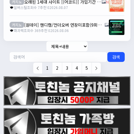
오래된 1세대 사이트 [(어코드)] 가입기간 | 신규입플 5+5 | 업계최고배당
N
카지노
실버스틸
조회수 7
추천 0
2026.08.07
[원데이] 핸디캡/언더오버 연장미포함(9회말까지만 적용)
카지노
파괴력
조회수 369
추천 0
2026.08.06
검색
1
2
3
4
5