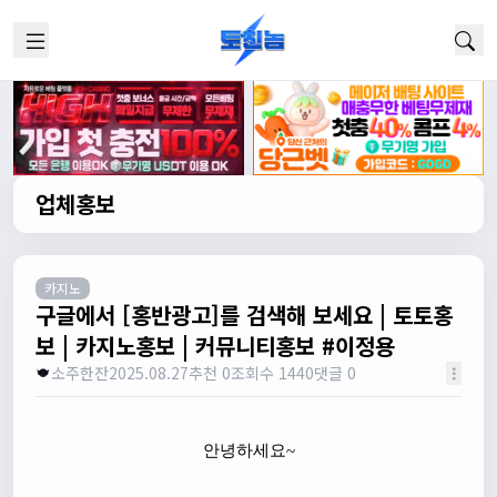
업체홍보
카지노
구글에서 [홍반광고]를 검색해 보세요 | 토토홍
보 | 카지노홍보 | 커뮤니티홍보 #이정용
소주한잔
2025.08.27
추천 0
조회수 1440
댓글 0
안녕하세요~