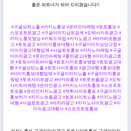
좋은 파트너가 되어 드리겠습니다!!
#구글상위노출 #카지노홍보 #온라인마케팅 #토토홍보 #
스포츠토토광고 #구글이미지상위검색 #도박사이트광고 #
카지노홍보영상 #키워드작업 #카지노광고 #바카라숏폼광
고 #토토광고 #이미지홍보대행사 #구글이미지상단고정 #
이미지광고대행업체 #사설토토홍보 #카지노마케팅 #구글
이미지광고 #온라인마케팅 #홍반광고대행 #이미지광고효
과 #토토사이트바이럴 #토토사이트홍보방법 #토토광고대
행 #구글상단노출 #토토사이트홍보 #광고대행 #홍보대행 
#이미지홍보대행업체 #구글이미지노출 #구글이미지홍보
방법 #토토사이트광고 #바카라홍보 #토토숏폼광고 #도박
사이트마케팅 #온라인광고 #카지노사이트홍보 #스포츠토
토숏폼 #온라인카지노광고 #먹튀사이트홍보 #구글이미지
홍보하기 #카지노숏폼광고 #토토사이트노출 #카지노광고
대행 #사설토토광고 #바카라광고 #카지노사이트광고 #이
미지광고대행사 #스포츠토토홍보
카지노홍보-구글이미지광고-토토사이트홍보-구글이미지