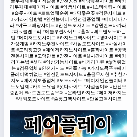
폴무제재 #메이저슬롯 #안전공원 #배당높은사이트 #바카
라무제제 #메이저사이트 #양빵사이트 #시스템배팅사이트 
#슬롯사이트 #토토업체순위 #배당좋은곳 #검증사이트 #
바카라게임방법 #안전놀이터 #안전검증업체 #메이저바카
라 #야구고배당사이트 #안전토토사이트 #강원랜드바카라 
#파워볼엔트리 #에볼루션사이트 #홀짝 #배트맨토토하는
법 #메이저토토사이트 #카지노고액사이트 #경마사이트 #
가상게임 #카지노추천사이트 #사설토토사이트 #사설사이
트 #도리짓고땡 #메이저카지노사이트 #홀짝사이트 #양빵
전용사이트 #고액단폴 #안전사이트 #실시간사이트 #바카
라따는법 #섯다 #양방가능사이트 #바카라마틴 #fp먹튀없
는 #검증업체 #안전카지노 #단폴가능 #카지노콤푸 #페어
플레이먹튀없는 #안전한토토사이트 #출금무제한 #추천카
지노 #메이저보증업체 #토토사이트 #메이저안전놀이터 #
토토업체 #카지노요율 #섯다사이트 #사설놀이터 #안전보
증업체 #배트맨토토승무패 #온라인카지노 #메이저카지노 
#해외토토사이트 #슬롯고액사이트 #단폴고액사이트