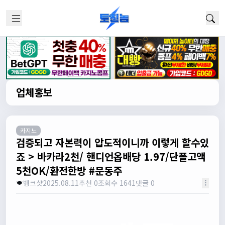
업체홍보
카지노
검증되고 자본력이 압도적이니까 이렇게 할수있
죠 > 바카라2천/ 핸디언옵배당 1.97/단폴고액
5천OK/환전한방 #문동주
뱅크샷
2025.08.11
추천 0
조회수 1641
댓글 0