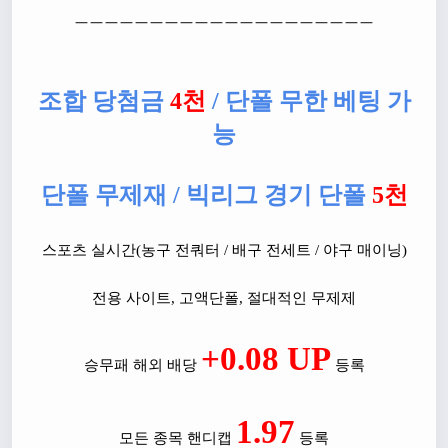
ㅡㅡㅡㅡㅡㅡㅡㅡㅡㅡㅡㅡㅡㅡㅡㅡㅡㅡㅡㅡ
조합 당첨금 
4천
 / 단폴 무한 베팅 가
능
단폴 무제재 / 빅리그 경기 단폴 
5천
스포츠 실시간(농구 전쿼터 / 배구 전세트 / 야구 매이닝)
전용 사이트, 고액단폴, 절대적인 무제제
+0.08 UP
승무패 해외 배당 
 등록
1.97
모든 종목 핸디캡 
 등록