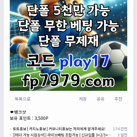
목록으로
저장
공유
추천
뱅크샷
보유 포인트 : 3,500P
- 토토홍보 | 카지노홍보 | 커뮤니티홍보는 저희에게 맡겨주세요!
17시간전
- [[테더 가능 시원상사]] 라이브베팅 조합가능 | 신규입플 3+2/5+3/10+5 | 당첨상한3천만
3 일전