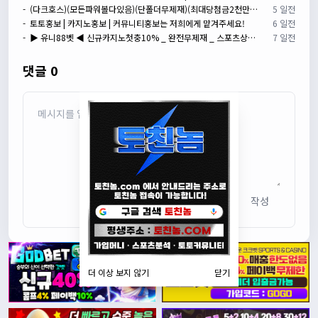
- (다크호스)(모든파워볼다있음)(단폴더무제재)(최대당첨금2천만)(플레이홀덤)
5 일전
- 토토홍보 | 카지노홍보 | 커뮤니티홍보는 저희에게 맡겨주세요!
6 일전
- ▶ 유니88벳 ◀ 신규카지노첫충10% _ 완전무제재 _ 스포츠상한3천만 _ 카지노상한5천만
7 일전
댓글 0
작성
더 이상 보지 않기
닫기