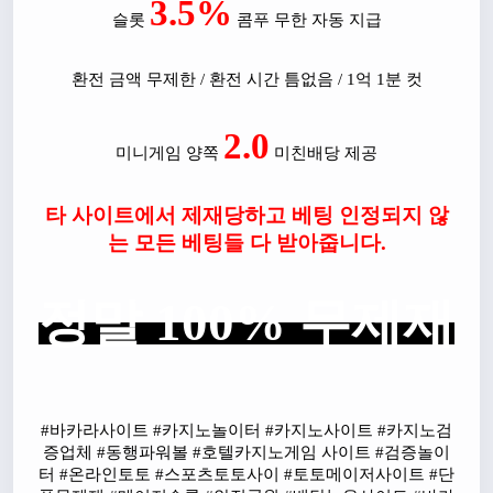
3.5%
슬롯 
 콤푸 무한 자동 지급
환전 금액 무제한 / 환전 시간 틈없음 / 1억 1분 컷
2.0
미니게임 양쪽 
 미친배당 제공
타 사이트에서 제재당하고 베팅 인정되지 않
는 모든 베팅들 다 받아줍니다.
정말 100% 무제재
#바카라사이트 #카지노놀이터 #카지노사이트 #카지노검
증업체 #동행파워볼 #호텔카지노게임 사이트 #검증놀이
터 #온라인토토 #스포츠토토사이 #토토메이저사이트 #단