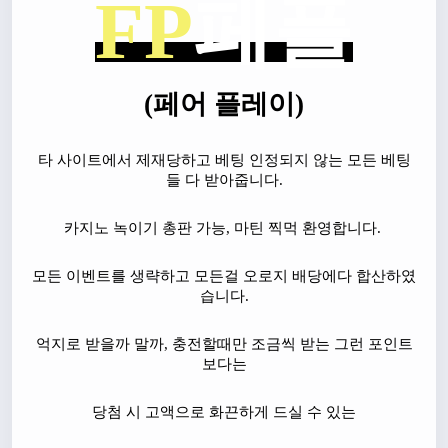
FP
페플
(페어 플레이)
타 사이트에서 제재당하고 베팅 인정되지 않는 모든 베팅
들 다 받아줍니다.
카지노 녹이기 총판 가능, 마틴 찍먹 환영합니다. 
모든 이벤트를 생략하고 모든걸 오로지 배당에다 합산하였
습니다.
억지로 받을까 말까, 충전할때만 조금씩 받는 그런 포인트
보다는
당첨 시 고액으로 화끈하게 드실 수 있는