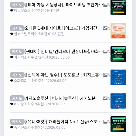
[[테더 가능 시원상사]] 라이브베팅 조합가능 | 신규입플 3+2/5+3/10+5 | 당첨상한3천만
N
카지노
뱅크샷
조회수 7
추천 0
9시간전
오래된 1세대 사이트 [(어코드)] 가입기간 | 신규입플 5+5 | 업계최고배당
N
카지노
실버스틸
조회수 7
추천 0
10시간전
[원데이] 핸디캡/언더오버 연장미포함(9회말까지만 적용)
N
카지노
파괴력
조회수 272
추천 0
2026.08.06
[[선택이 아닌 필수!]] 토토홍보 | 카지노홍보 | 커뮤니티홍보 | 구름광고
N
카지노
소화
조회수 141
추천 0
2026.08.06
카지노솔루션 | 바카라솔루션 | 카지노분양 | 파싱솔루션 | 성피솔루션 | 포세이돈솔루션
N
카지노
메기랑
조회수 9
추천 0
2026.08.06
[(유니88벳)] 해외놀이터 No.1 신규(스포츠30%/5+3/10+5 | 카지노10%)
N
카지노
총력전
조회수 8
추천 0
2026.08.06