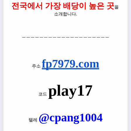
전국에서 가장 배당이 높은 곳
을 
소개합니다.
ㅡㅡㅡㅡㅡㅡㅡㅡㅡㅡㅡㅡㅡㅡㅡㅡㅡㅡㅡㅡ
fp7979.com
주소 
play17
코드 
@cpang1004
텔레 