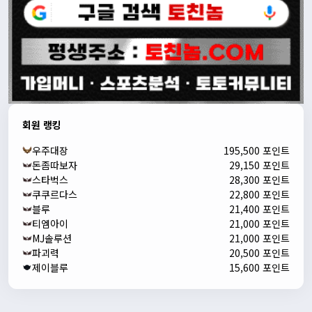
회원 랭킹
우주대장
195,500 포인트
돈좀따보자
29,150 포인트
스타벅스
28,300 포인트
쿠쿠르다스
22,800 포인트
블루
21,400 포인트
티엠아이
21,000 포인트
MJ솔루션
21,000 포인트
파괴력
20,500 포인트
제이블루
15,600 포인트