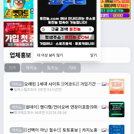
업체홍보
더 이상 보지 않기
닫기
카지노
토지노
기타
전체
오래된 1세대 사이트 [(어코드)] 가입기간 | 신규입플 5+5 | 업계최고배당
N
카지노
실버스틸
조회수 3
추천 0
1시간전
[원데이] 핸디캡/언더오버 연장미포함(9회말까지만 적용)
N
카지노
파괴력
조회수 96
추천 0
2026.08.06
[[선택이 아닌 필수!]] 토토홍보 | 카지노홍보 | 커뮤니티홍보 | 구름광고
N
카지노