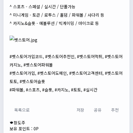
^ 스포츠 - 스페셜 / 실시간 / 단폴가능
^ 미니게임 - 토큰 / 로투스 / 홀덤 / 파워볼 / 사다리 등
^ 카지노&슬롯 - 에볼루션 / 빅게이밍 / 마이크로 등
#벳스토어가입코드, #벳스토어추천인, #벳스토어먹튀, #벳스토어
카지노, #벳스토어파워볼
#벳스토어가입, #벳스토어도메인, #벳스토어고객센터, #벳스토어
토토, #벳스토어슬롯
#파워볼, #스포츠, #슬롯, #카지노, #토토, #실시간
목록으로
저장
공유
추천
창도주
보유 포인트 : 0P