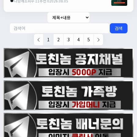
다함께
조회수 11
추천 0
2026.08.05
검색
1
2
3
4
5