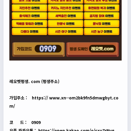
레오벳평생. com (평생주소)
가입주소 : https:// www.xn--om2bk9fn5dmwgbyt.co
m/
코 드 : 0909
오픈 카카오톡 : https://open.kakao.com/o/sxu7rNvg