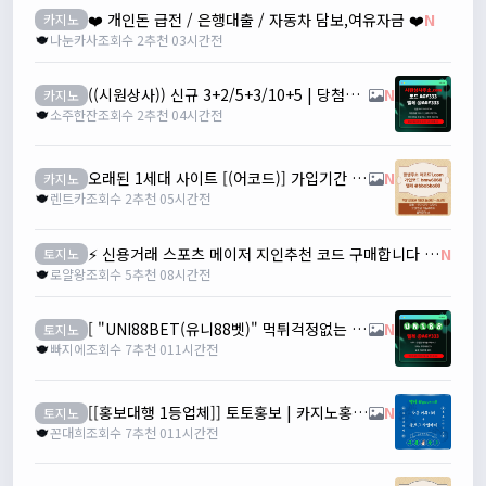
❤️ 개인돈 급전 / 은행대출 / 자동차 담보,여유자금 ❤️
N
카지노
나눈카사
조회수 2
추천 0
3시간전
((시원상사)) 신규 3+2/5+3/10+5 | 당첨상한 3천만 | 라이브베팅 조합가능
N
카지노
소주한잔
조회수 2
추천 0
4시간전
오래된 1세대 사이트 [(어코드)] 가입기간 | 신규입플 5+5 | 업계최고배당
N
카지노
렌트카
조회수 2
추천 0
5시간전
⚡️ 신용거래 스포츠 메이저 지인추천 코드 구매합니다 / 그외 지노,자비스,수기자 모십니다 ⚡️
N
토지노
로얄왕
조회수 5
추천 0
8시간전
[ "UNI88BET(유니88벳)" 먹튀걱정없는 해외놀이터가 대세지요! 카지노첫충10%]
N
토지노
빠지에
조회수 7
추천 0
11시간전
[[홍보대행 1등업체]] 토토홍보 | 카지노홍보 | 커뮤니티홍보 | 구름광고
N
토지노
꼰대희
조회수 7
추천 0
11시간전