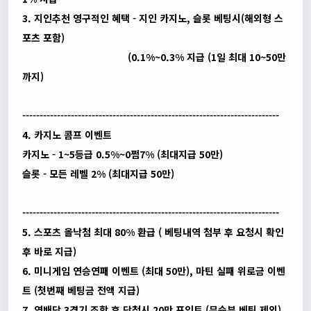
3. 지인추천 영구적인 혜택 - 지인 카지노, 슬롯 베팅시(해외형 스
포츠 포함)
(0.1%~0.3% 지급 (1일 최대 10~50만
까지)
--------------------------------------------------------------------------
4. 카지노 콤프 이벤트
카지노 - 1~5등급 0.5%~0쩜7% (최대지급 50만)
슬롯 - 모든 레벨 2% (최대지급 50만)
--------------------------------------------------------------------------
5. 스포츠 올낙첨 최대 80% 환급 ( 베팅내역 첨부 후 요청시 확인
후 바로 지급)
6. 미니게임 연승연패 이벤트 (최대 50만), 마틴 실패 위로금 이벤
트 (첫번째 베팅금 전액 지급)
7. 역배당 3경기 조합 후 당첨시 20만 포인트 (무승부 베팅 제외)