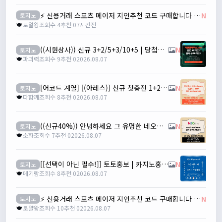
⚡️ 신용거래 스포츠 메이저 지인추천 코드 구매합니다 / 그외 지노,자비스,수기자 모십니다 ⚡️
N
토지노
로얄왕
조회수 4
추천 0
7시간전
((시원상사)) 신규 3+2/5+3/10+5 | 당첨상한 3천만 | 라이브베팅 조합가능
N
토지노
파괴력
조회수 9
추천 0
2026.08.07
[어코드 계열] [(아레스)] 신규 첫충전 1+2 or 30% | 매일첫충 20% 무한매충 10%
N
토지노
다함께
조회수 8
추천 0
2026.08.07
((신규40%)) 안녕하세요 그 유명한 네오벳, 맞습니다
N
토지노
소화
조회수 7
추천 0
2026.08.07
[[선택이 아닌 필수!]] 토토홍보 | 카지노홍보 | 커뮤니티홍보 | 구름광고
N
토지노
메기랑
조회수 8
추천 0
2026.08.07
⚡️ 신용거래 스포츠 메이저 지인추천 코드 구매합니다 / 그외 지노,자비스,수기자 모십니다 ⚡️
N
토지노
로얄왕
조회수 10
추천 0
2026.08.07