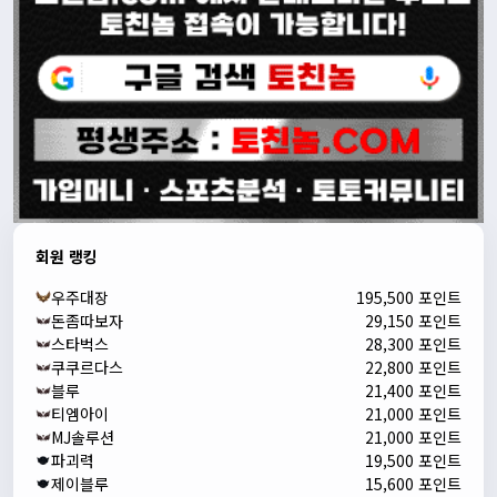
회원 랭킹
우주대장
195,500 포인트
돈좀따보자
29,150 포인트
스타벅스
28,300 포인트
쿠쿠르다스
22,800 포인트
블루
21,400 포인트
티엠아이
21,000 포인트
MJ솔루션
21,000 포인트
파괴력
19,500 포인트
제이블루
15,600 포인트