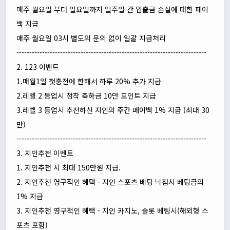
매주 월요일 부터 일요일까지 일주일 간 입출금 손실에 대한 페이
백 지급
매주 월요일 03시 별도의 문의 없이 일괄 지급처리
--------------------------------------------------------------------------
2. 123 이벤트
1.매월1일 첫충전에 한해서 하루 20% 추가 지급
2.레벨 2 등업시 정착 축하금 10만 포인트 지급
3.레벨 3 등업시 추천하신 지인의 주간 페이백 1% 지급 (최대 30
만)
--------------------------------------------------------------------------
3. 지인추천 이벤트
1. 지인추천 시 최대 150만원 지급.
2. 지인추천 영구적인 혜택 - 지인 스포츠 베팅 낙첨시 베팅금의
1% 지급
3. 지인추천 영구적인 혜택 - 지인 카지노, 슬롯 베팅시(해외형 스
포츠 포함)