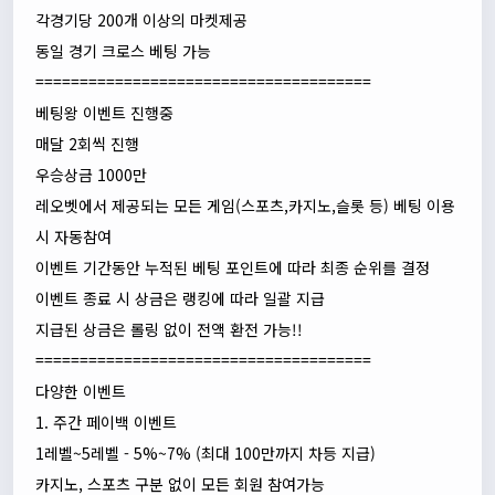
각경기당 200개 이상의 마켓제공
동일 경기 크로스 베팅 가능
======================================
베팅왕 이벤트 진행중
매달 2회씩 진행
우승상금 1000만
레오벳에서 제공되는 모든 게임(스포츠,카지노,슬롯 등) 베팅 이용
시 자동참여
이벤트 기간동안 누적된 베팅 포인트에 따라 최종 순위를 결정
이벤트 종료 시 상금은 랭킹에 따라 일괄 지급
지급된 상금은 롤링 없이 전액 환전 가능!!
======================================
다양한 이벤트
1. 주간 페이백 이벤트
1레벨~5레벨 - 5%~7% (최대 100만까지 차등 지급)
카지노, 스포츠 구분 없이 모든 회원 참여가능