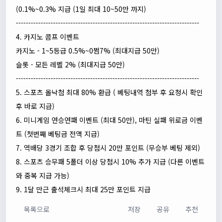
(0.1%~0.3% 지급 (1일 최대 10~50만 까지)
--------------------------------------------------------------------------
4. 카지노 콤프 이벤트
카지노 - 1~5등급 0.5%~0쩜7% (최대지급 50만)
슬롯 - 모든 레벨 2% (최대지급 50만)
--------------------------------------------------------------------------
5. 스포츠 올낙첨 최대 80% 환급 ( 베팅내역 첨부 후 요청시 확인
후 바로 지급)
6. 미니게임 연승연패 이벤트 (최대 50만), 마틴 실패 위로금 이벤
트 (첫번째 베팅금 전액 지급)
7. 역배당 3경기 조합 후 당첨시 20만 포인트 (무승부 베팅 제외)
8. 스포츠 승무패 5폴더 이상 당첨시 10% 추가 지급 (다른 이벤트
와 중복 지급 가능)
9. 1달 만근 출석체크시 최대 25만 포인트 지급
목록으로
저장
공유
추천