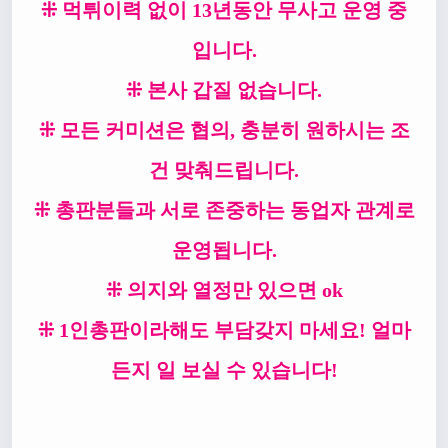
⁜ 먹튀이력 없이 13년동안 무사고 운영 중
입니다.
⁜ 본사 갑질 없습니다.
⁜ 모든 커미션은 협의, 충분히 원하시는 조
건 맞춰드립니다.
⁜ 총판분들과 서로 존중하는 동업자 관계로
운영됩니다.
⁜ 의지와 열정만 있으면 ok
⁜ 1인총판이라해도 부담갖지 마세요! 얼마
든지 일 보실 수 있습니다!