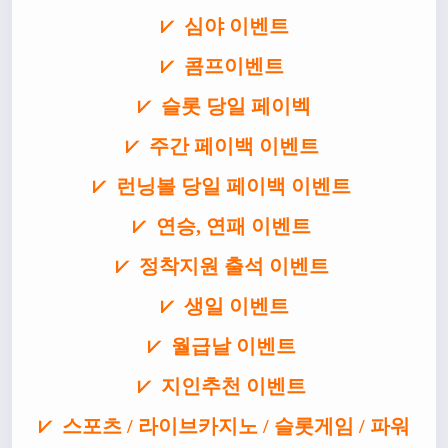
⩗ 심야 이벤트
⩗ 콤프이벤트
⩗ 슬롯 당일 페이벡
⩗ 주간 페이백 이벤트
⩗ 런닝볼 당일 페이백 이벤트
⩗ 연승, 연패 이벤트
⩗ 정착지원 출석 이벤트
⩗ 생일 이벤트
⩗ 월급날 이벤트
⩗ 지인추천 이벤트
⩗ 스포츠 / 라이브카지노 / 슬롯게임 / 파워