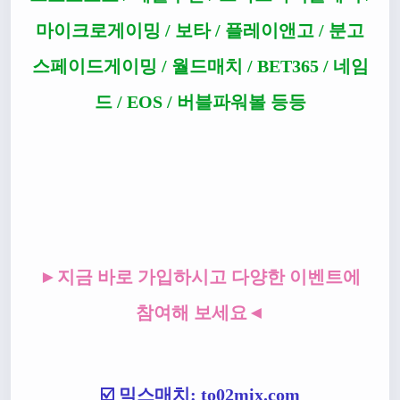
마이크로게이밍 / 보타 / 플레이앤고 / 분고
스페이드게이밍 / 월드매치 / BET365 / 네임
드 / EOS / 버블파워볼 등등
►지금 바로 가입하시고 다양한 이벤트에
참여해 보세요◄
☑️ 믹스매치: to02mix.com