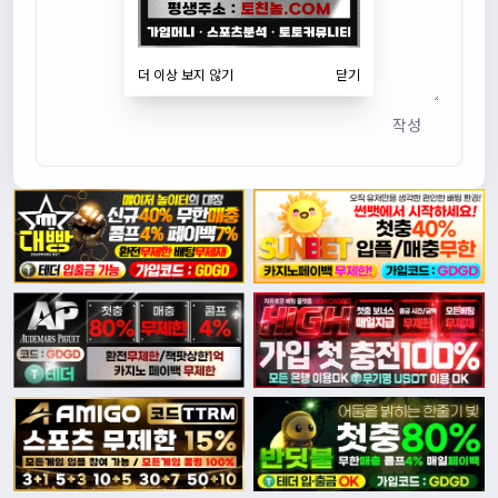
더 이상 보지 않기
닫기
작성