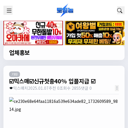
업체홍보
기타
☑️믹스매☑️신규첫충40% 입플지급 ☑️
믹스매치
2025.01.07
추천 0
조회수 2855
댓글 0