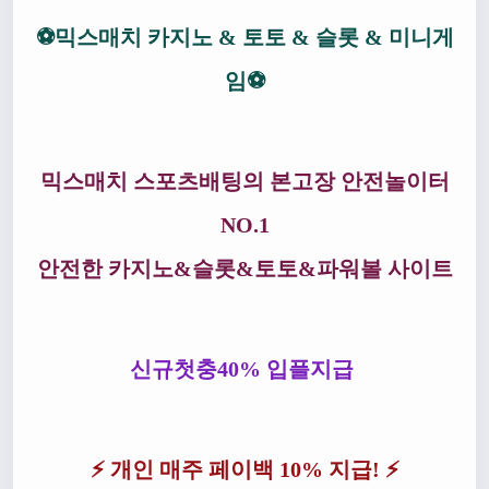
⚽믹스매치 카지노 & 토토 & 슬롯 & 미니게
임⚽
믹스매치 스포츠배팅의 본고장 안전놀이터
NO.1
안전한 카지노&슬롯&토토&파워볼 사이트
신규첫충40% 입플지급
⚡ 개인 매주 페이백 10% 지급! ⚡