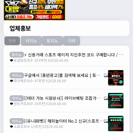
업체홍보
카지노
토지노
기타
전체
⚡️ 신용거래 스포츠 메이저 지인추천 코드 구매합니다 / 그외 지노,자비스,수기자 모십니다 ⚡️
토지노
로얄왕
조회수 203
추천 0
2026.08.08
구글에서 [홍반광고]를 검색해 보세요 | 토토홍보 | 카지노홍보 | 커뮤니티홍보
카지노
파괴력
조회수 47
추천 0
2026.08.08
[[테더 가능 시원상사]] 라이브베팅 조합가능 | 신규입플 3+2/5+3/10+5 | 당첨상한3천만
카지노
렌트카
조회수 25
추천 0
2026.08.08
[(유니88벳)] 해외놀이터 No.1 신규(스포츠30%/5+3/10+5 | 카지노10%)
카지노
소화
조회수 15
추천 0
2026.08.08