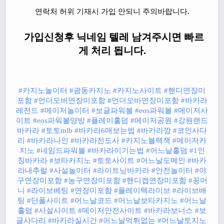
연락처 허위 기재시 가입 안되니 주의바랍니다.
가입신청후 닉네임 텔레 남겨주시면 빠르
게 처리 됩니다.
#카지노놀이터 #광동카지노 #카지노사이트 #핸디연장미
포함 #언더오버연장미포함 #언더오바연장미포함 #바카라
레전드 #메이저놀이터 #보글파워볼 #eos파워볼 #메이저사
이트 #eos파워볼양방 #플레이홀덤 #메이저공원 #강원랜드
바카라 #토토mlb #바카라6매보는법 #바카라깡 #코인사다
리 #바카라나인 #바카라전도사 #카지노블랙잭 #메이저카
지노 #네임드파워볼 #바카라이기는법 #어느날홀덤 #1인
칭바카라 #보타카지노 #토토사이트 #어느날도메인 #바카
라내추럴 #사설놀이터 #라이트닝바카라 #안전놀이터 #야
구연장미포함 #농구연장미포함 #핸디캡연장미포함 #꽁머
니 #라이브베팅 #연장미포함 #플레이텍라이브 #라이브배
팅 #단폴사이트 #어느날코드 #어느날보타카지노 #어느날
홀덤 #사설사이트 #메이저안전사이트 #바카라보너스 #보
글사다리 #바카라실시간 #어느날먹튀없는 #어느날토지노 