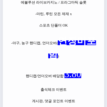
에볼루션 라이브카지노 / 프라그마틱 슬롯
-마틴, 루틴 모든 제재 x
스포츠 단폴더 OK
연장미포
-야구, 농구 핸디캡, 언더오버(
함
)
3.80
핸디캡/언더오버 배당합 
출석체크 이벤트
게시판, 댓글 포인트 이벤트