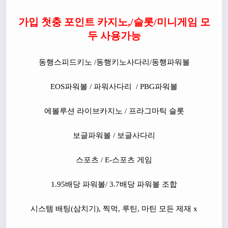
가입 첫충 포인트 카지노,/슬롯/미니게임 모
두 사용가능
동행스피드키노 /동행키노사다리/동행파워볼
EOS파워볼 / 파워사다리  / PBG파워볼
에볼루션 라이브카지노 / 프라그마틱 슬롯
보글파워볼 / 보글사다리
스포츠 / E-스포츠 게임
1.95배당 파워볼/ 3.7배당 파워볼 조합
시스템 배팅(삼치기), 찍먹, 루틴, 마틴 모든 제재 x