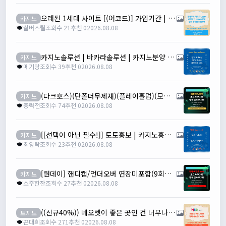
오래된 1세대 사이트 [(어코드)] 가입기간 | 신규입플 5+5 | 업계최고배당
카지노
실버스틸
조회수 21
추천 0
2026.08.08
카지노솔루션 | 바카라솔루션 | 카지노분양 | 파싱솔루션 | 성피솔루션 | 포세이돈솔루션
카지노
메기랑
조회수 39
추천 0
2026.08.08
(다크호스)(단폴더무제재)(플레이홀덤)(모든파워볼다있음)(최대당첨금2천만)
카지노
총력전
조회수 74
추천 0
2026.08.08
[[선택이 아닌 필수!]] 토토홍보 | 카지노홍보 | 커뮤니티홍보 | 구름광고
카지노
최양락
조회수 23
추천 0
2026.08.08
[원데이] 핸디캡/언더오버 연장미포함(9회말까지만 적용)
카지노
소주한잔
조회수 27
추천 0
2026.08.08
((신규40%)) 네오벳이 좋은 곳인 건 너무나도 유명하지요
토지노
꼰대희
조회수 271
추천 0
2026.08.08