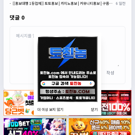
- [[홍보대행 1등업체]] 토토홍보 | 카지노홍보 | 커뮤니티홍보 | 구름광고
6 일전
댓글 0
작성
더 이상 보지 않기
닫기