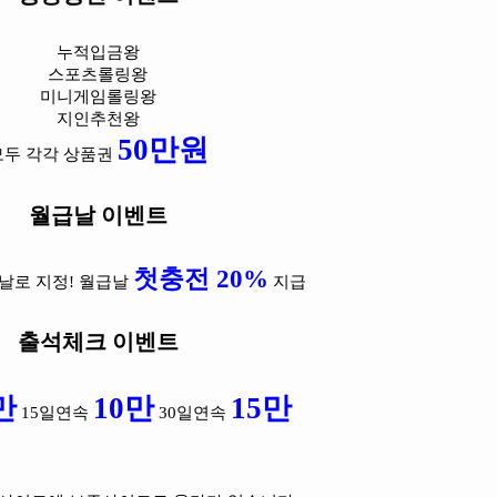
누적입금왕
스포츠롤링왕
미니게임롤링왕
지인추천왕
50만원
모두 각각 상품권 
월급날 이벤트
첫충전 20%
날로 지정! 월급날 
 지급
출석체크 이벤트
만
10만
15만
 15일연속 
 30일연속 