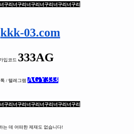
너구리너구리너구리너구리너구리너구리
kkk-03.com
 
333AG
가입코드 
AGY333
카톡 / 텔레그램 
너구리너구리너구리너구리너구리너구리
하는 데 어떠한 제재도 없습니다!