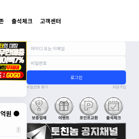
존
출석체크
고객센터
로그인
비밀번호 찾기
회원가입
2억원 ●