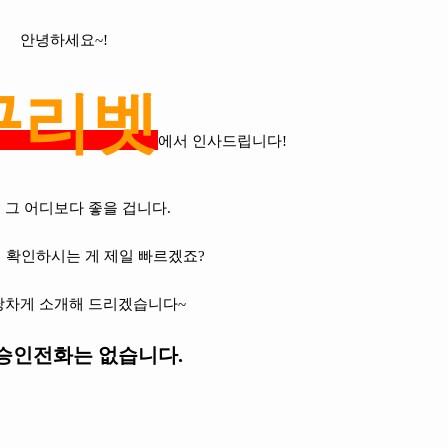
안녕하세요~!
구리벳
에서 인사드립니다!
그 어디보다 좋을 겁니다.
 확인하시는 게 제일 빠르겠죠?
당차게 소개해 드리겠습니다~
승인전화는 없습니다.