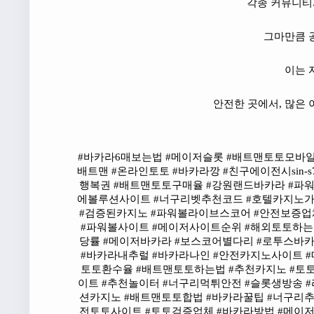
각종 커뮤니티
그마만큼 
이는 
안전한 곳에서, 많은 
#바카라6매보는법 #메이저슬롯 #배트맨토토모바일
배트맨 #온라인토토 #바카라깡 #친구에이전시sin-s
행복권 #배트맨토토구매율 #강원랜드바카라 #파워
에볼루션사이트 #너구리벳추천코드 #호텔카지노가
#검증된카지노 #파워볼라이브스코어 #안전보증업체
#파워볼사이트 #메이저사이트순위 #해외토토하는
당률 #메이저바카라 #보스코어별다리 #로투스바카
#바카라내추럴 #바카라나인 #안전카지노사이트 
토토환수율 #배트맨토토하는법 #추천카지노 #토
이트 #추천놀이터 #너구리먹튀안전 #슬롯생방송 #라
션카지노 #배트맨토토합법 #바카라꿀팁 #너구리추
전토토사이트 #토토검증업체 #바카라방법 #메이저