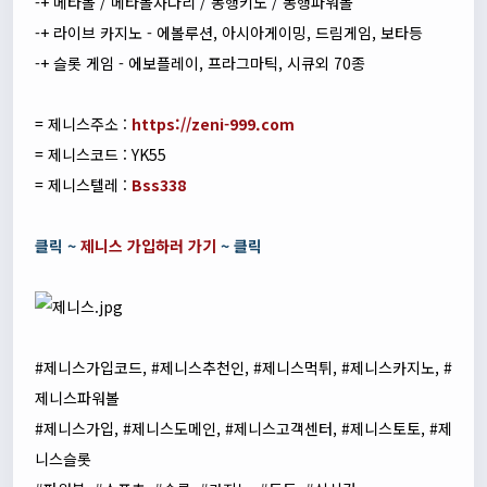
-+ 메타볼 / 메타볼사다리 / 동행키노 / 동행파워볼
-+ 라이브 카지노 - 에볼루션, 아시아게이밍, 드림게임, 보타등
-+ 슬롯 게임 - 에보플레이, 프라그마틱, 시큐외 70종
= 제니스주소 :
https://zeni-999.com
= 제니스코드 : YK55
= 제니스텔레 :
Bss338
클릭 ~
제니스 가입하러 가기
~ 클릭
#제니스가입코드, #제니스추천인, #제니스먹튀, #제니스카지노, #
제니스파워볼
#제니스가입, #제니스도메인, #제니스고객센터, #제니스토토, #제
니스슬롯