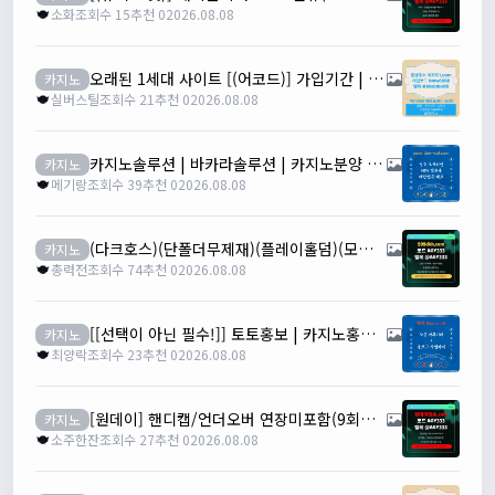
소화
조회수 15
추천 0
2026.08.08
오래된 1세대 사이트 [(어코드)] 가입기간 | 신규입플 5+5 | 업계최고배당
카지노
실버스틸
조회수 21
추천 0
2026.08.08
카지노솔루션 | 바카라솔루션 | 카지노분양 | 파싱솔루션 | 성피솔루션 | 포세이돈솔루션
카지노
메기랑
조회수 39
추천 0
2026.08.08
(다크호스)(단폴더무제재)(플레이홀덤)(모든파워볼다있음)(최대당첨금2천만)
카지노
총력전
조회수 74
추천 0
2026.08.08
[[선택이 아닌 필수!]] 토토홍보 | 카지노홍보 | 커뮤니티홍보 | 구름광고
카지노
최양락
조회수 23
추천 0
2026.08.08
[원데이] 핸디캡/언더오버 연장미포함(9회말까지만 적용)
카지노
소주한잔
조회수 27
추천 0
2026.08.08