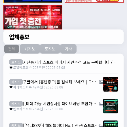
업체홍보
카지노
토지노
기타
전체
⚡️ 신용거래 스포츠 메이저 지인추천 코드 구매합니다 / 그외 지노,자비스,수기자 모십니다 ⚡️
토지노
로얄왕
조회수 203
추천 0
2026.08.08
구글에서 [홍반광고]를 검색해 보세요 | 토토홍보 | 카지노홍보 | 커뮤니티홍보
카지노
파괴력
조회수 47
추천 0
2026.08.08
[[테더 가능 시원상사]] 라이브베팅 조합가능 | 신규입플 3+2/5+3/10+5 | 당첨상한3천만
카지노
렌트카
조회수 25
추천 0
2026.08.08
[(유니88벳)] 해외놀이터 No.1 신규(스포츠30%/5+3/10+5 | 카지노10%)
카지노