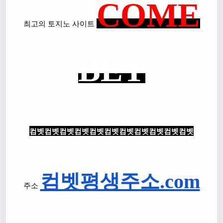
COME
최고의 토지노 사이트 
BET
컴벳컴벳컴벳컴벳컴벳컴벳컴벳컴벳컴벳컴벳컴벳
컴벳평생주소.com
주소