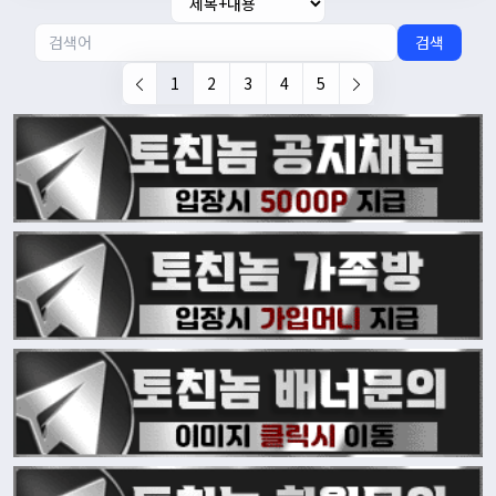
검색
1
2
3
4
5