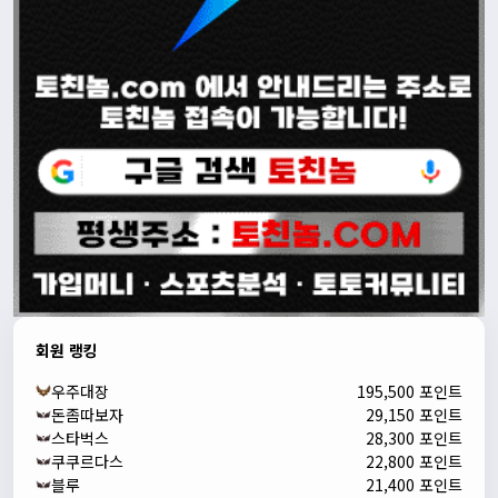
회원 랭킹
우주대장
195,500 포인트
돈좀따보자
29,150 포인트
스타벅스
28,300 포인트
쿠쿠르다스
22,800 포인트
블루
21,400 포인트