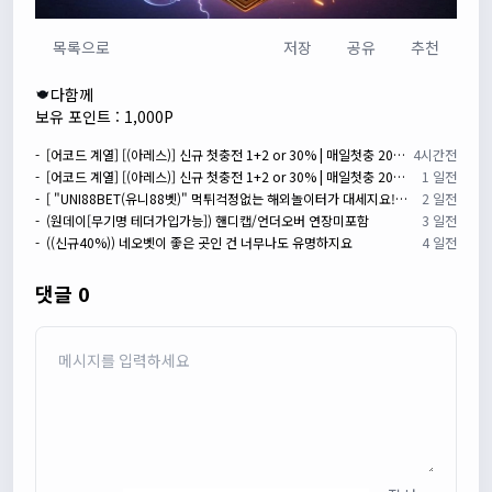
목록으로
저장
공유
추천
다함께
보유 포인트 : 1,000P
- [어코드 계열] [(아레스)] 신규 첫충전 1+2 or 30% | 매일첫충 20% 무한매충 10%
4시간전
- [어코드 계열] [(아레스)] 신규 첫충전 1+2 or 30% | 매일첫충 20% 무한매충 10%
1 일전
- [ "UNI88BET(유니88벳)" 먹튀걱정없는 해외놀이터가 대세지요! 카지노첫충10%]
2 일전
- (원데이[무기명 테더가입가능]) 핸디캡/언더오버 연장미포함
3 일전
- ((신규40%)) 네오벳이 좋은 곳인 건 너무나도 유명하지요
4 일전
댓글 0