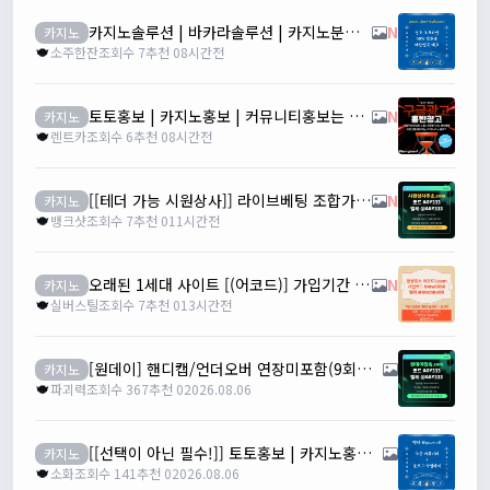
카지노솔루션 | 바카라솔루션 | 카지노분양 | 파싱솔루션 | 성피솔루션 | 포세이돈솔루션
N
카지노
소주한잔
조회수 7
추천 0
8시간전
토토홍보 | 카지노홍보 | 커뮤니티홍보는 저희에게 맡겨주세요!
N
카지노
렌트카
조회수 6
추천 0
8시간전
[[테더 가능 시원상사]] 라이브베팅 조합가능 | 신규입플 3+2/5+3/10+5 | 당첨상한3천만
N
카지노
뱅크샷
조회수 7
추천 0
11시간전
오래된 1세대 사이트 [(어코드)] 가입기간 | 신규입플 5+5 | 업계최고배당
N
카지노
실버스틸
조회수 7
추천 0
13시간전
[원데이] 핸디캡/언더오버 연장미포함(9회말까지만 적용)
카지노
파괴력
조회수 367
추천 0
2026.08.06
[[선택이 아닌 필수!]] 토토홍보 | 카지노홍보 | 커뮤니티홍보 | 구름광고
카지노
소화
조회수 141
추천 0
2026.08.06