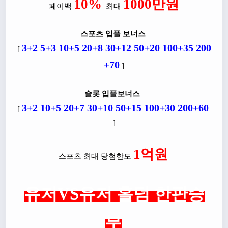
10%
1000만원
페이백 
  최대 
스포츠 입플 보너스
3+2 5+3 10+5 20+8 30+12 50+20 100+35 200
[ 
+70
 ]
슬롯 입플보너스
3+2 10+5 20+7 30+10 50+15 100+30 200+60
[ 
]
1억원
스포츠 최대 당첨한도 
유저VS유저 홀덤 한판승
부