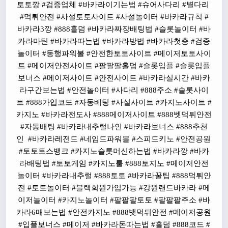
토토깡 #검증업체 #바카라이기는법 #슈어사다리 #별다리 
#먹튀안전 #사설토토사이트 #사설놀이터 #바카라규칙 #
바카라3깡 #888홀덤 #바카라짜장배팅법 #슬롯놀이터 #바
카라마틴 #바카라따는법 #바카라방법 #바카라첫충 #검증
놀이터 #동행파워볼 #안전한토토사이트 #메이저토토사이
트 #메이저안전사이트 #팔팔팔홀덤 #슬롯입플 #슬롯입플
보너스 #메이저사이트 #안전사이트 #바카라실시간 #바카
라구간보는법 #안전놀이터 #사다리 #888주소 #슬롯사이
트 #888가입코드 #자동베팅 #사설사이트 #카지노사이트 #
카지노 #바카라전도사 #888메이저사이트 #888벳먹튀안전 
#자동배팅 #바카라내추럴나인 #바카라보너스 #888추천
인  #바카라레전드 #네임드파워볼 #스피드키노 #안전공원 
#토토토스뱅크 #카지노슬롯머신하는법 #바카라깡 #바카
라배팅법 #토토게임 #카지노룰 #888토지노 #메이저안전
놀이터 #바카라내추럴 #888토토 #바카라꿀팁 #888먹튀안
전 #토토놀이터 #블랙회원가입가능 #강원랜드바카라 #메
이저놀이터 #카지노놀이터 #팔팔팔토토 #팔팔팔주소 #바
카라6매보는법 #안전카지노 #888뱃먹튀안전 #메이저공원 
#입플보너스 #메이저 #바카라돈따는법 #홀덤 #888코드 #