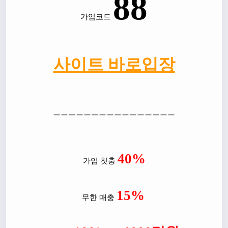
88
가입코드 
사이트 바로입장
ㅡㅡㅡㅡㅡㅡㅡㅡㅡㅡㅡㅡㅡㅡㅡㅡ
40%
가입 첫충 
15%
무한 매충 