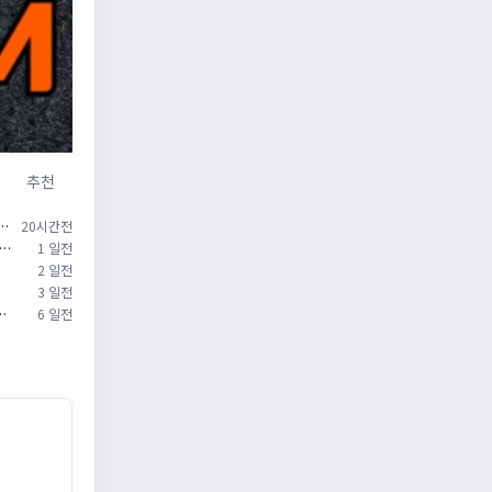
추천
스)] 신규 첫충전 1+2 or 30% | 매일첫충 20% 무한매충 10%
20시간전
"UNI88BET(유니88벳)" 먹튀걱정없는 해외놀이터가 대세지요! 카지노첫충10%]
1 일전
2 일전
3 일전
/5+3/10+5 | 당첨상한3천만 | 라이브베팅 조합가능
6 일전