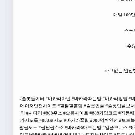
매일 100
스포츠
수많
사고없는 안전한
#슬롯놀이터 #바카라마틴 #바카라따는법 #바카라방법 #
메이저안전사이트 #팔팔팔홀덤 #슬롯입플 #슬롯입플보너
터 #사다리 #888주소 #슬롯사이트 #888가입코드 #
카지노룰 #888토지노 #바카라꿀팁 #888먹튀안전 #토
팔팔토토 #팔팔팔주소 #바카라6매보는법 #입플보너스 #888
이트닝바카라 #바카라게임방법 #토지노사이트 #토토사이트