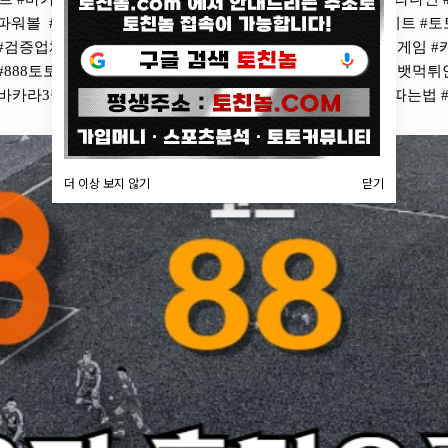
파워볼  #블랙가입가능 #1인칭바카라 #플레이홀덤 #안전사이트 #토토
 #검증업체 #바카라이기는법 #바카라깡 #바카라배팅법 #토토게임 
888토토 #슈어사다리 #별다리 #먹튀안전 #안전카지노 #888뱃먹튀
바카라3깡 #888홀덤 #바카라짜장배팅법 #메이저 #바카라돈따는법 
더 이상 보지 않기
닫기