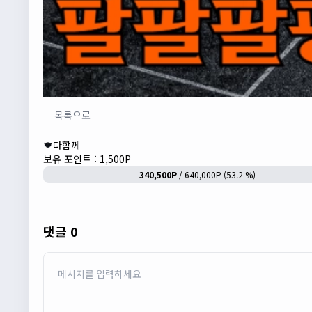
목록으로
다함께
보유 포인트 : 1,500P
340,500P
/ 640,000P (53.2 %)
댓글 0