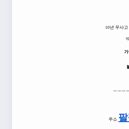
10년 무사고
s
가
ㅡㅡㅡ
팔
주소 