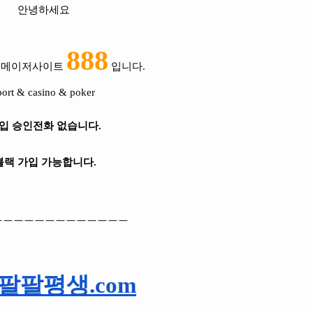
안녕하세요 
888
 메이저사이트 
 입니다. 
port & casino & poker 
입 승인전화 없습니다.
블랙 가입 가능합니다.
ㅡㅡㅡㅡㅡㅡㅡㅡㅡㅡㅡㅡㅡ
팔팔평생.com