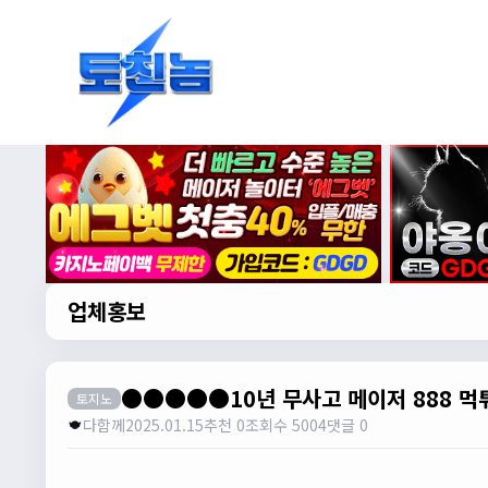
업체홍보
●●●●●10년 무사고 메이저 888 
토지노
다함께
2025.01.15
추천 0
조회수 5004
댓글 0